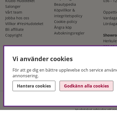
Klubb Hudoteket
036 - 12
Beautypedia
Salonger
Köpvillkor &
Vårt team
Öppetti
integritetspolicy
Jobba hos oss
Vardaga
Cookie-policy
Villkor #YesHudoteket
Lördaga
Ångra köp
Bli affiliate
Avbokningsregler
Copyright
Showr
Herkule
553 03 
036 - 12
Vi använder cookies
Öppetti
Måndag
För att ge dig en bättre upplevelse och service använ
Fredaga
annonsering.
Hantera cookies
Godkänn alla cookies
Hudoteket erbjuder ett no
och i butik. Med över 50 år