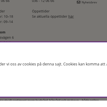
 06 66
036 - 12 06 66
Nyhetsbrev
der
Öppettider
r: 10–18
Se aktuella öppettider
här
r: 09–14
oom
svägen 6
Jönköping
 06 66
der
–torsdag: 08–18
der vi oss av cookies på denna sajt.
Cookies kan komma att a
r: 08–16
ga utvalt sortiment inom hudvård, hårvård och makeup – både online
s erfarenhet och utbildade hudterapeuter hjälper vi dig att hitta rätt