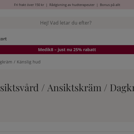
Fri frakt över 150 kr
|
Rådgivning av hudterapeuter
|
Bonus på allt
kort
Medik8
– just nu 25% rabatt
gkräm
Känslig hud
Ansiktsvård / Ansiktskräm / Dag