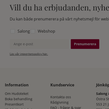
Vill du ha erbjudanden, nyh
Du kan både prenumerera på vårt nyhetsmejl för webb
Välj vilken lista du vill prenumerera på:
Salong
Webshop
Ange e-post
Läs vår integritetspolicy här.
Information
Kundservice
Jönkö
Om Hudoteket
Salong 
Kontakta oss
Boka behandling
Östra S
Rådgivning
Presentkort
553 21 
FAQ - frågor & svar