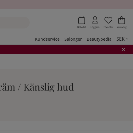
Önskeli
Antal i 
.
Var
Ant
.
Boka tid
Logga in
Favoriter
Varukorg
SEK
Kundservice
Salonger
Beautypedia
kräm / Känslig hud