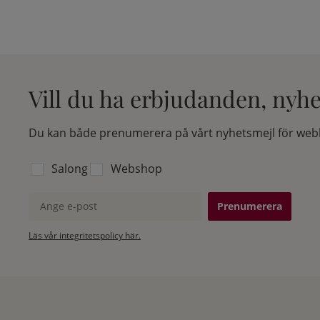
Vill du ha erbjudanden, nyh
Du kan både prenumerera på vårt nyhetsmejl för webb
Välj vilken lista du vill prenumerera på:
Salong
Webshop
Ange e-post
Läs vår integritetspolicy här.