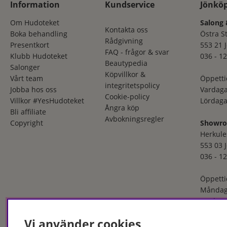
Information
Kundservice
Jönkö
Om Hudoteket
Salong 
Kontakta oss
Boka behandling
Östra S
Rådgivning
Presentkort
553 21 
FAQ - frågor & svar
Klubb Hudoteket
036 - 12
Beautypedia
Salonger
Köpvillkor &
Vårt team
Öppetti
integritetspolicy
Jobba hos oss
Vardaga
Cookie-policy
Villkor #YesHudoteket
Lördaga
Ångra köp
Bli affiliate
Avbokningsregler
Copyright
Showr
Herkule
553 03 
036 - 12
Öppetti
Måndag
Fredaga
Vi använder cookies