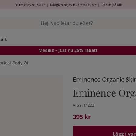
Fri frakt över 150 kr
|
Rådgivning av hudterapeuter
|
Bonus på allt
kort
Medik8
– just nu 25% rabatt
ricot Body Oil
Eminence Organic Ski
Eminence Orga
Artnr:
14222
395
kr
Lägg i va