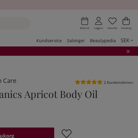
Önskeli
Antal i 
.
Var
Ant
.
Boka tid
Logga in
Favoriter
Varukorg
SEK
Kundservice
Salonger
Beautypedia
n Care
Medelbetyg 5 av 5 Antal be
2
Kundomdömen
nics Apricot Body Oil
rukorg