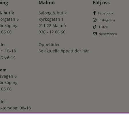
ping
Malmö
Följ oss
& butik
Salong & butik
Facebook
torgatan 6
Kyrkogatan 1
Instagram
Jönköping
211 22 Malmö
Tiktok
 06 66
036 - 12 06 66
Nyhetsbrev
der
Öppettider
r: 10–18
Se aktuella öppettider
här
r: 09–14
oom
svägen 6
Jönköping
 06 66
der
–torsdag: 08–18
r: 08–16