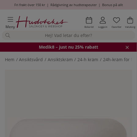
Fri frakt över 150 kr
|
Rådgivning av hudterapeuter
|
Bonus på allt
Önskel
Antal i
.
Va
An
.
Meny
Boka tid
Logga in
Favoriter
Varukorg
Medik8
– just nu 25% rabatt
Hem
Ansiktsvård
Ansiktskräm
24-h kräm
24h-kräm för fe
Produktbilder