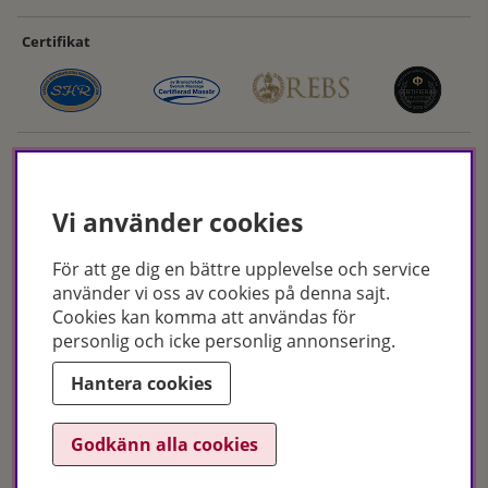
Certifikat
Vi använder cookies
För att ge dig en bättre upplevelse och service
Hudoteket erbjuder ett noga utvalt sortiment inom hudvård, hårvård och
använder vi oss av cookies på denna sajt.
makeup – både online och i butik. Med över 50 års erfarenhet och
Cookies kan komma att användas för
utbildade hudterapeuter hjälper vi dig att hitta rätt produkter och
personlig och icke personlig annonsering.
behandlingar för just dina behov. Handla enkelt på hudoteket.se eller
besök oss i Jönköping och Malmö.
Hantera cookies
Copyright © Hudoteket 2025
Godkänn alla cookies
Org.nr: 556172-2066