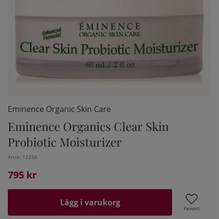
Eminence Organic Skin Care
Eminence Organics Clear Skin
Probiotic Moisturizer
kelistan:
Artnr:
12250
795
kr
Lägg i varukorg
Favorit