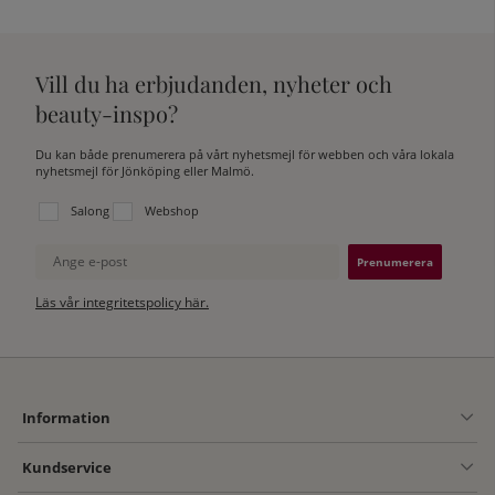
Vill du ha erbjudanden, nyheter och
beauty-inspo?
Du kan både prenumerera på vårt nyhetsmejl för webben och våra lokala
nyhetsmejl för Jönköping eller Malmö.
Välj vilken lista du vill prenumerera på:
Salong
Webshop
Ange e-post
Läs vår integritetspolicy här.
Information
Kundservice