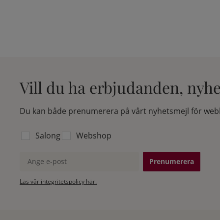
Vill du ha erbjudanden, nyh
Du kan både prenumerera på vårt nyhetsmejl för webb
Välj vilken lista du vill prenumerera på:
Salong
Webshop
Ange e-post
Läs vår integritetspolicy här.