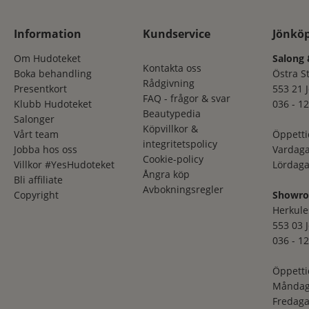
Information
Kundservice
Jönkö
Om Hudoteket
Salong 
Kontakta oss
Boka behandling
Östra S
Rådgivning
Presentkort
553 21 
FAQ - frågor & svar
Klubb Hudoteket
036 - 12
Beautypedia
Salonger
Köpvillkor &
Vårt team
Öppetti
integritetspolicy
Jobba hos oss
Vardaga
Cookie-policy
Villkor #YesHudoteket
Lördaga
Ångra köp
Bli affiliate
Avbokningsregler
Copyright
Showr
Herkule
553 03 
036 - 12
Öppetti
Måndag
Fredaga