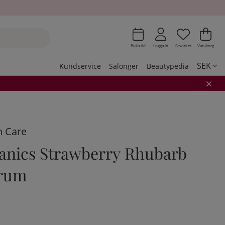
Önskeli
Antal i 
.
Var
Ant
.
Boka tid
Logga in
Favoriter
Varukorg
SEK
Kundservice
Salonger
Beautypedia
n Care
anics Strawberry Rhubarb
erum