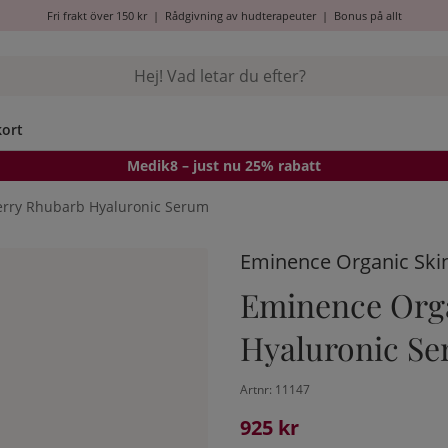
Fri frakt över 150 kr
|
Rådgivning av hudterapeuter
|
Bonus på allt
kort
Medik8
– just nu 25% rabatt
erry Rhubarb Hyaluronic Serum
Eminence Organic Ski
Eminence Org
Hyaluronic S
Artnr:
11147
925
kr