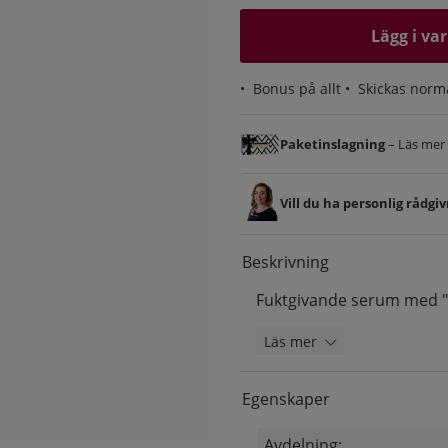
Lägg i va
•
Bonus på allt
• Skickas norm
Paketinslagning
– Läs mer &
Vill du ha personlig rådgi
Beskrivning
Fuktgivande serum med "
Läs mer
Egenskaper
Avdelning: