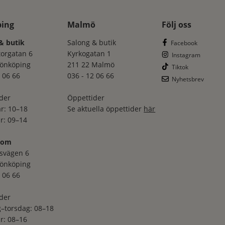
ping
Malmö
Följ oss
& butik
Salong & butik
Facebook
torgatan 6
Kyrkogatan 1
Instagram
Jönköping
211 22 Malmö
Tiktok
 06 66
036 - 12 06 66
Nyhetsbrev
der
Öppettider
r: 10–18
Se aktuella öppettider
här
r: 09–14
oom
svägen 6
Jönköping
 06 66
der
–torsdag: 08–18
r: 08–16