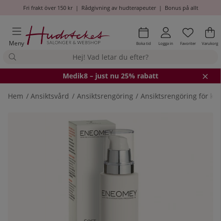
Fri frakt över 150 kr
|
Rådgivning av hudterapeuter
|
Bonus på allt
Önskel
Antal i
.
Va
An
.
Meny
Boka tid
Logga in
Favoriter
Varukorg
Medik8
– just nu 25% rabatt
Hem
Ansiktsvård
Ansiktsrengöring
Ansiktsrengöring för kä
Produktbilder