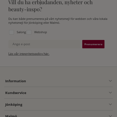
Vill du ha erbjudanden, nyheter och
beauty-inspo?
Du kan både prenumerera på vårt nyhetsmejl för webben och våra lokala
nyhetsmejl för Jönköping eller Malmö.
Välj vilken lista du vill prenumerera på:
Salong
Webshop
Ange e-post
Läs vår integritetspolicy här.
Information
Kundservice
Jönköping
Malmö