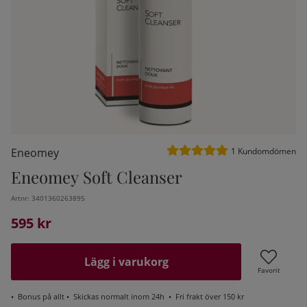
Medelbetyg 5 av 5 Antal be
Eneomey
1
Kundomdömen
Eneomey Soft Cleanser
Artnr:
3401360263895
kelistan:
595
kr
Lägg i varukorg
Favorit
•
Bonus på allt
• Skickas normalt inom 24h •
Fri frakt över 150 kr