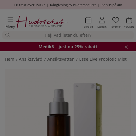
Fri frakt över 150 kr
|
Rådgivning av hudterapeuter
|
Bonus på allt
Önskel
Antal i
.
Va
An
.
Meny
Boka tid
Logga in
Favoriter
Varukorg
Medik8
– just nu 25% rabatt
Hem
Ansiktsvård
Ansiktsvatten
Esse Live Probiotic Mist
Produktbilder