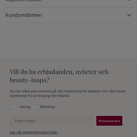
Kundomdömen
Vill du ha erbjudanden, nyheter och
beauty-inspo?
Du kan både prenumerera på vårt nyhetsmejl för webben och våra lokala
nyhetsmejl för Jönköping eller Malmö.
Välj vilken lista du vill prenumerera på:
Salong
Webshop
Ange e-post
Läs vår integritetspolicy här.