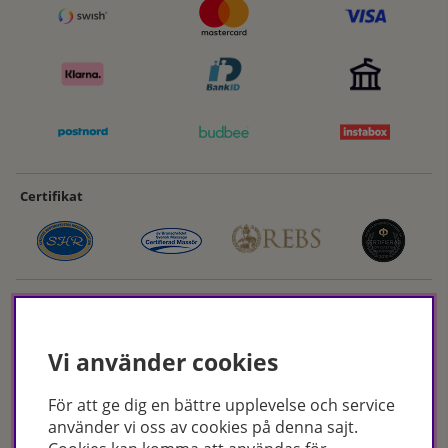
Certifikat
Vi använder cookies
För att ge dig en bättre upplevelse och service
Hudoteket erbjuder ett noga utvalt sortiment inom hudvård, hårvård och
använder vi oss av cookies på denna sajt.
makeup – både online och i butik. Med över 50 års erfarenhet och