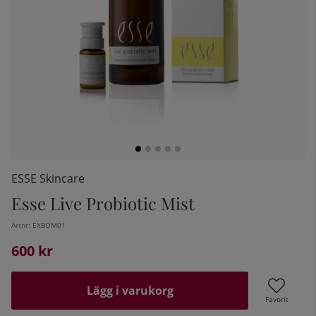
ESSE Skincare
Esse Live Probiotic Mist
kelistan:
Artnr:
EXBOM01
600
kr
Lägg i varukorg
Favorit