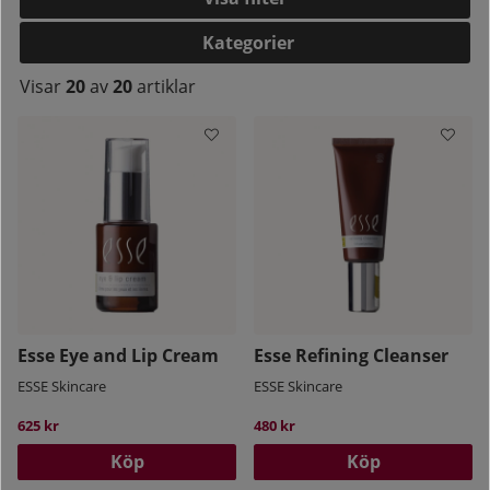
Kategorier
Visar
20
av
20
artiklar
kelistan:
Esse Eye and Lip Cream
Esse Refining Cleanser
ESSE Skincare
ESSE Skincare
625 kr
480 kr
Köp
Köp