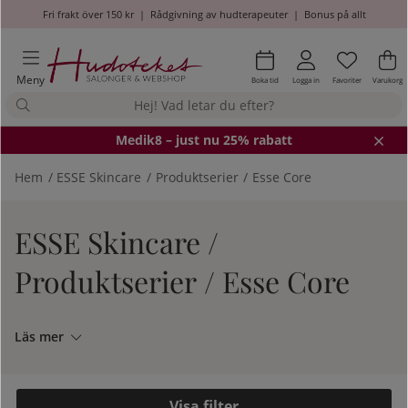
Fri frakt över 150 kr
|
Rådgivning av hudterapeuter
|
Bonus på allt
Önskel
Antal i
.
Va
An
.
Meny
Boka tid
Logga in
Favoriter
Varukorg
Medik8
– just nu 25% rabatt
Hem
ESSE Skincare
Produktserier
Esse Core
ESSE Skincare /
Produktserier / Esse Core
Läs mer
Filtrera