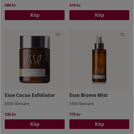
690 kr
410 kr
Köp
Köp
Esse Cocoa Exfoliator
Esse Biome Mist
ESSE Skincare
ESSE Skincare
535 kr
775 kr
Köp
Köp