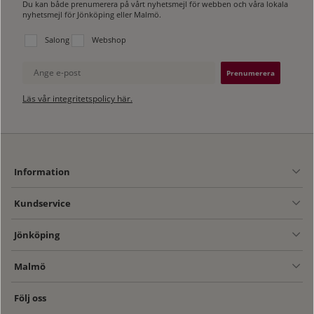
Du kan både prenumerera på vårt nyhetsmejl för webben och våra lokala
nyhetsmejl för Jönköping eller Malmö.
Välj vilken lista du vill prenumerera på:
Salong
Webshop
Ange e-post
Läs vår integritetspolicy här.
Information
Kundservice
Jönköping
Malmö
Följ oss