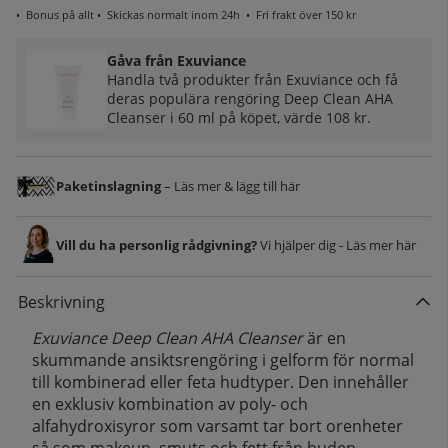
•
Bonus på allt
• Skickas normalt inom 24h •
Fri frakt över 150 kr
Gåva från Exuviance
Handla två produkter från Exuviance och få
deras populära rengöring Deep Clean AHA
Cleanser i 60 ml på köpet, värde 108 kr.
Paketinslagning
– Läs mer & lägg till här
Vill du ha personlig rådgivning?
Vi hjälper dig - Läs mer här
Beskrivning
Exuviance Deep Clean AHA Cleanser
är en
skummande ansiktsrengöring i gelform för normal
till kombinerad eller feta hudtyper. Den innehåller
en exklusiv kombination av poly- och
alfahydroxisyror som varsamt tar bort orenheter
så som makeup, smuts och fett från huden.