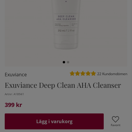
Medelbetyg 5 av 5 Antal bet
Exuviance
22
Kundomdömen
Exuviance Deep Clean AHA Cleanser
kelistan:
Artnr:
A18941
399
kr
Lägg i varukorg
Favorit