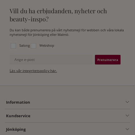
Vill du ha erbjudanden, nyheter och
beauty-inspo?
Du kan både prenumerera på vårt nyhetsmejl för webben och våra lokala
nyhetsmejl för Jönköping eller Malmö.
Välj vilken lista du vill prenumerera på:
Salong
Webshop
Ange e-post
Läs vår integritetspolicy här.
Information
Kundservice
Jönköping