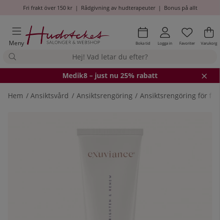
Fri frakt över 150 kr
|
Rådgivning av hudterapeuter
|
Bonus på allt
Önskel
Antal i
.
Va
An
.
Meny
Boka tid
Logga in
Favoriter
Varukorg
Medik8
– just nu 25% rabatt
Hem
Ansiktsvård
Ansiktsrengöring
Ansiktsrengöring för fe
Produktbilder