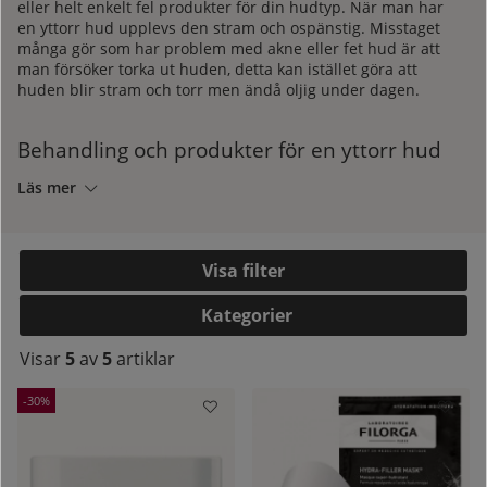
eller helt enkelt fel produkter för din hudtyp. När man har
en yttorr hud upplevs den stram och ospänstig. Misstaget
många gör som har problem med akne eller fet hud är att
man försöker torka ut huden, detta kan istället göra att
huden blir stram och torr men ändå oljig under dagen.
Behandling och produkter för en yttorr hud
Läs mer
Som sagt är det viktigt att använda rätt produkter för sin
hudtyp. När man har en yttorr hud ska man exfoliera
huden ofta så att gamla och döda hudceller avlägsnas. På
Filtrera
så sätt ökar hudens förmåga att ta upp återfuktade ämnen
i efterkommande produkter. Lägg även en återfuktande
Kategorier
aniktsmask någon gång i veckan och fyll på under dagen
kelistan:
med en fuktgivande ansiktsmist. Ett annat bra sätt att bota
Visar
5
av
5
artiklar
yttorrhet är att säsongsanpassa din hudvårdsrutin. Detta
hjälper vi såklart dig med. Hör av dig till våra
diplomerade
hudterapeuter och få hjälp med gällande vilka produkter
30
som passar din hudtyp. Du hittar kontaktuppgifter
här
.