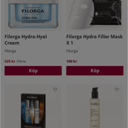
Filorga Hydra-Hyal
Filorga Hydra Filler Mask
Cream
X 1
Filorga
Filorga
525 kr
Ordinarie pris:
160 kr
750 kr
Köp
Köp