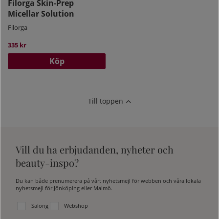
Filorga Skin-Prep
Micellar Solution
Filorga
335 kr
Köp
Till toppen
Vill du ha erbjudanden, nyheter och
beauty-inspo?
Du kan både prenumerera på vårt nyhetsmejl för webben och våra lokala
nyhetsmejl för Jönköping eller Malmö.
Välj vilken lista du vill prenumerera på:
Salong
Webshop