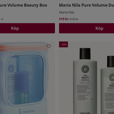
Pure Volume Beauty Box
Maria Nila Pure Volume D
Maria Nila
519 kr
Ordinarie pris:
 kr
618 kr
Köp
Köp
16