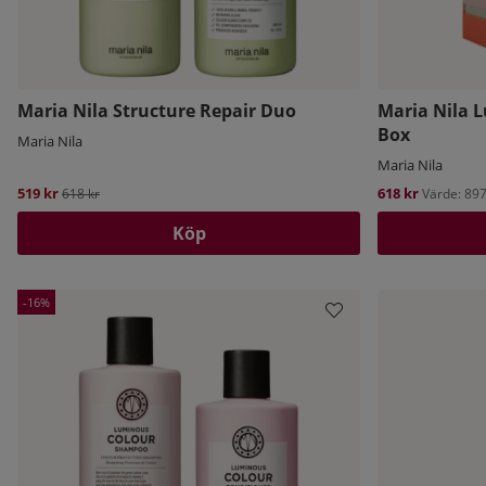
Maria Nila Structure Repair Duo
Maria Nila 
Box
Maria Nila
Maria Nila
519 kr
Ordinarie pris:
618 kr
618 kr
Värde: 897
Köp
16