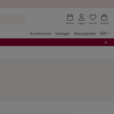
Önskeli
Antal i 
.
Var
Ant
.
Boka tid
Logga in
Favoriter
Varukorg
SEK
Kundservice
Salonger
Beautypedia