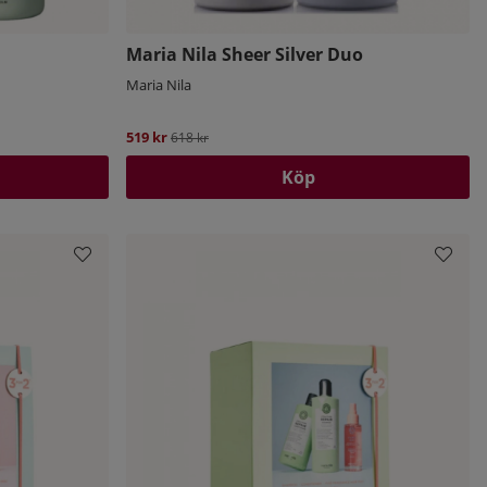
Maria Nila Sheer Silver Duo
Maria Nila
519 kr
Ordinarie pris:
618 kr
Köp