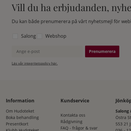
Vill du ha erbjudanden, nyh
Du kan både prenumerera på vårt nyhetsmejl för webb
Välj vilken lista du vill prenumerera på:
Salong
Webshop
Ange e-post
Läs vår integritetspolicy här.
Information
Kundservice
Jönkö
Om Hudoteket
Salong 
Kontakta oss
Boka behandling
Östra S
Rådgivning
Presentkort
553 21 
FAQ - frågor & svar
Klubb Hudoteket
036 - 12