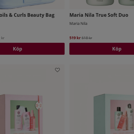
oils & Curls Beauty Bag
Maria Nila True Soft Duo
Maria Nila
519 kr
Ordinarie pris:
 kr
618 kr
Köp
Köp