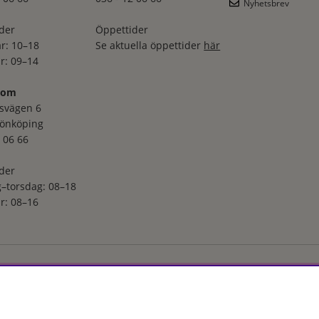
Nyhetsbrev
der
Öppettider
r: 10–18
Se aktuella öppettider
här
r: 09–14
oom
svägen 6
Jönköping
 06 66
der
–torsdag: 08–18
r: 08–16
ga utvalt sortiment inom hudvård, hårvård och makeup – både online
s erfarenhet och utbildade hudterapeuter hjälper vi dig att hitta rätt