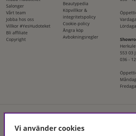
Beautypedia
Salonger
Köpvillkor &
Vårt team
Öppetti
integritetspolicy
Jobba hos oss
Vardaga
Cookie-policy
Villkor #YesHudoteket
Lördaga
Ångra köp
Bli affiliate
Avbokningsregler
Copyright
Showr
Herkule
553 03 
036 - 12
Öppetti
Måndag
Fredaga
Hudoteket erbjuder ett no
Vi använder cookies
och i butik. Med över 50 år