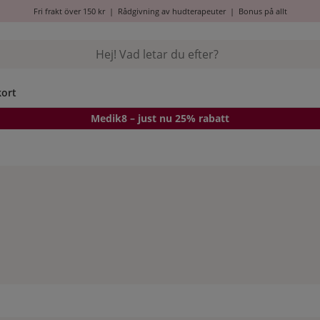
Fri frakt över 150 kr
|
Rådgivning av hudterapeuter
|
Bonus på allt
kort
Medik8
– just nu 25% rabatt