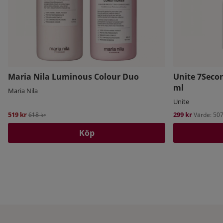
Maria Nila Luminous Colour Duo
Unite 7Secon
ml
Maria Nila
Unite
519 kr
Ordinarie pris:
299 kr
618 kr
Värde: 507
Köp