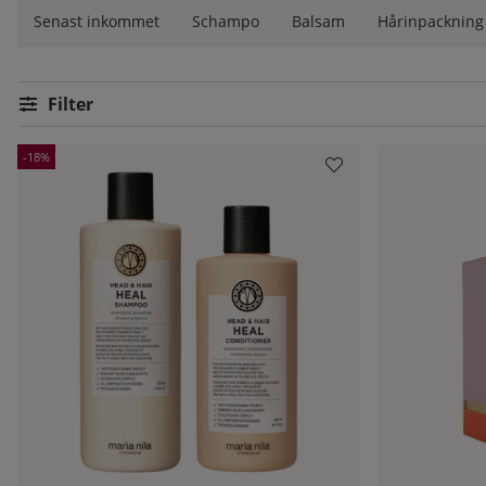
Senast inkommet
Schampo
Balsam
Hårinpackning
Filtrera
Produkter
18