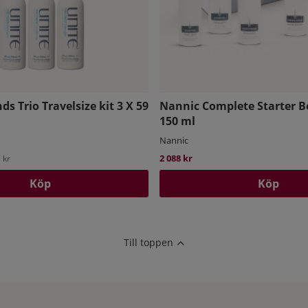
ds Trio Travelsize kit 3 X 59
Nannic Complete Starter B
150 ml
Nannic
2 088 kr
 kr
Köp
Köp
Till toppen