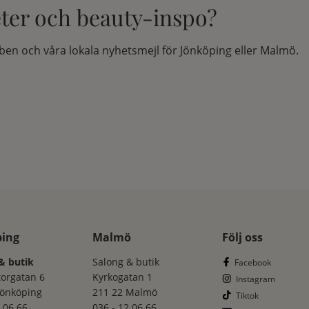
eter och beauty-inspo?
en och våra lokala nyhetsmejl för Jönköping eller Malmö.
ping
Malmö
Följ oss
& butik
Salong & butik
Facebook
torgatan 6
Kyrkogatan 1
Instagram
Jönköping
211 22 Malmö
Tiktok
 06 66
036 - 12 06 66