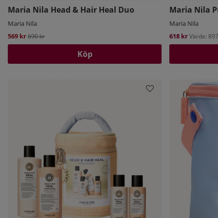
Maria Nila Head & Hair Heal Duo
Maria Nila 
Maria Nila
Maria Nila
569 kr
Ordinarie pris:
618 kr
690 kr
Värde: 897
Köp