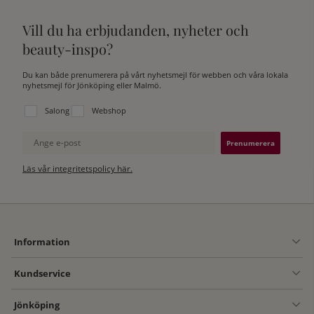
Vill du ha erbjudanden, nyheter och
beauty-inspo?
Du kan både prenumerera på vårt nyhetsmejl för webben och våra lokala
nyhetsmejl för Jönköping eller Malmö.
Välj vilken lista du vill prenumerera på:
Salong
Webshop
Ange e-post
Läs vår integritetspolicy här.
Information
Kundservice
Jönköping