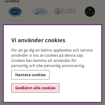
Certifikat
Vi använder cookies
För att ge dig en bättre upplevelse och service
Hudoteket erbjuder ett noga utvalt sortiment inom hudvård, hårvård och
använder vi oss av cookies på denna sajt.
makeup – både online och i butik. Med över 50 års erfarenhet och
Cookies kan komma att användas för
utbildade hudterapeuter hjälper vi dig att hitta rätt produkter och
personlig och icke personlig annonsering.
behandlingar för just dina behov. Handla enkelt på hudoteket.se eller
besök oss i Jönköping och Malmö.
Hantera cookies
Copyright © Hudoteket 2025
Godkänn alla cookies
Org.nr: 556172-2066