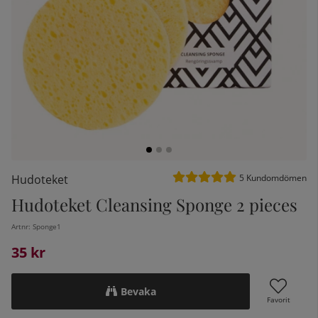
Medelbetyg 5 av 5 Antal be
Hudoteket
5
Kundomdömen
Hudoteket Cleansing Sponge 2 pieces
kelistan:
Artnr:
Sponge1
35
kr
Bevaka
Favorit