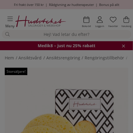
Fri frakt över 150 kr
|
Rådgivning av hudterapeuter
|
Bonus på allt
Önskel
Antal i
.
Va
An
.
Meny
Boka tid
Logga in
Favoriter
Varukorg
Medik8
– just nu 25% rabatt
Hem
Ansiktsvård
Ansiktsrengöring
Rengöringstillbehör
Hu
Produktbilder
Storsäljare!