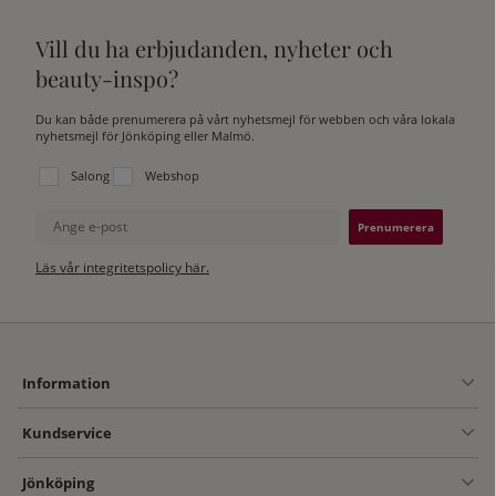
Vill du ha erbjudanden, nyheter och
beauty-inspo?
Du kan både prenumerera på vårt nyhetsmejl för webben och våra lokala
nyhetsmejl för Jönköping eller Malmö.
Välj vilken lista du vill prenumerera på:
Salong
Webshop
Ange e-post
Läs vår integritetspolicy här.
Information
Kundservice
Jönköping