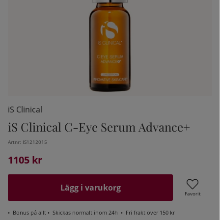
iS Clinical
iS Clinical C-Eye Serum Advance+
Artnr:
IS1212015
kelistan:
1105
kr
Lägg i varukorg
Favorit
•
Bonus på allt
• Skickas normalt inom 24h •
Fri frakt över 150 kr