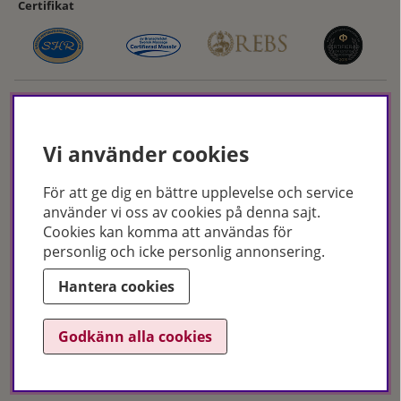
Certifikat
Vi använder cookies
För att ge dig en bättre upplevelse och service
Hudoteket erbjuder ett noga utvalt sortiment inom hudvård, hårvård och
använder vi oss av cookies på denna sajt.
makeup – både online och i butik. Med över 50 års erfarenhet och
Cookies kan komma att användas för
utbildade hudterapeuter hjälper vi dig att hitta rätt produkter och
personlig och icke personlig annonsering.
behandlingar för just dina behov. Handla enkelt på hudoteket.se eller
besök oss i Jönköping och Malmö.
Hantera cookies
Copyright © Hudoteket 2025
Godkänn alla cookies
Org.nr: 556172-2066