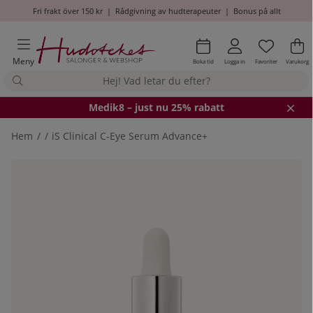
Fri frakt över 150 kr
|
Rådgivning av hudterapeuter
|
Bonus på allt
Önskel
Antal i
.
Va
An
.
Meny
Boka tid
Logga in
Favoriter
Varukorg
Medik8
– just nu 25% rabatt
Hem
iS Clinical C-Eye Serum Advance+
Produktbilder