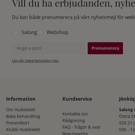
Vill du ha erbjudanden, nyh
Du kan både prenumerera på vårt nyhetsmejl för webb
Välj vilken lista du vill prenumerera på:
Salong
Webshop
Ange e-post
Läs vår integritetspolicy här.
Information
Kundservice
Jönkö
Om Hudoteket
Salong 
Kontakta oss
Boka behandling
Östra S
Rådgivning
Presentkort
553 21 
FAQ - frågor & svar
Klubb Hudoteket
036 - 12
Beautypedia