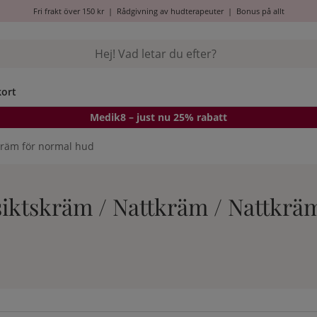
Fri frakt över 150 kr
|
Rådgivning av hudterapeuter
|
Bonus på allt
kort
Medik8
– just nu 25% rabatt
kräm för normal hud
Ansiktskräm / Nattkräm / Nattkr