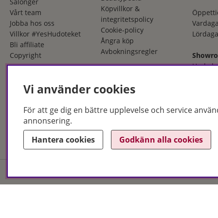
Salonger
Köpvillkor &
Vårt team
Öppetti
integritetspolicy
Jobba hos oss
Vardaga
Cookie-policy
Villkor #YesHudoteket
Lördaga
Ångra köp
Bli affiliate
Avbokningsregler
Copyright
Showr
Herkule
553 03 
Vi använder cookies
036 - 12
Öppetti
För att ge dig en bättre upplevelse och service använ
Måndag
annonsering.
Fredaga
Hantera cookies
Godkänn alla cookies
Hudoteket erbjuder ett no
och i butik. Med över 50 år
produkter och behandlingar