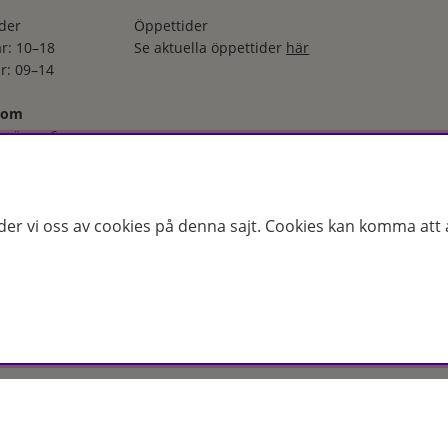
der
Öppettider
r: 10–18
Se aktuella öppettider
här
r: 09–14
oom
svägen 6
Jönköping
 06 66
der
der vi oss av cookies på denna sajt.
Cookies kan komma att a
–torsdag: 08–18
r: 08–16
ga utvalt sortiment inom hudvård, hårvård och makeup – både online
s erfarenhet och utbildade hudterapeuter hjälper vi dig att hitta rätt
 för just dina behov. Handla enkelt på hudoteket.se eller besök oss i