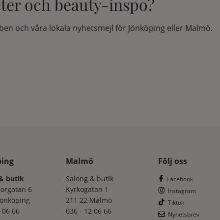
eter och beauty-inspo?
en och våra lokala nyhetsmejl för Jönköping eller Malmö.
ping
Malmö
Följ oss
& butik
Salong & butik
Facebook
torgatan 6
Kyrkogatan 1
Instagram
Jönköping
211 22 Malmö
Tiktok
 06 66
036 - 12 06 66
Nyhetsbrev