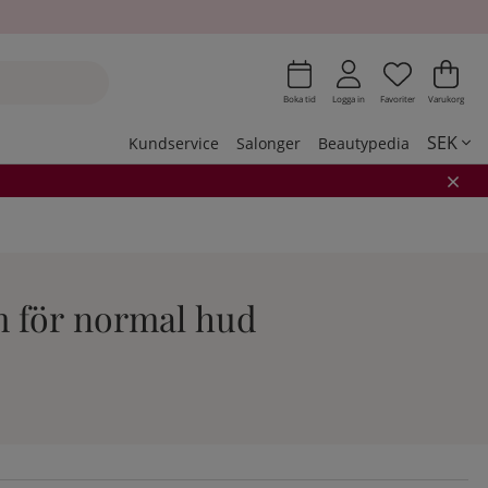
Önskeli
Antal i 
.
Var
Ant
.
Boka tid
Logga in
Favoriter
Varukorg
SEK
Kundservice
Salonger
Beautypedia
äm för normal hud