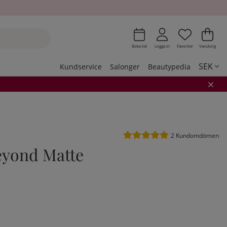
Önskeli
Antal i 
.
Var
Ant
.
Boka tid
Logga in
Favoriter
Varukorg
SEK
Kundservice
Salonger
Beautypedia
Medelbetyg 5 av 5 Antal be
2
Kundomdömen
Beyond Matte