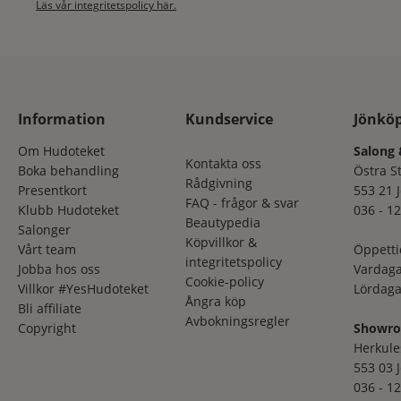
Läs vår integritetspolicy här.
Information
Kundservice
Jönkö
Om Hudoteket
Salong 
Kontakta oss
Boka behandling
Östra S
Rådgivning
Presentkort
553 21 
FAQ - frågor & svar
Klubb Hudoteket
036 - 12
Beautypedia
Salonger
Köpvillkor &
Vårt team
Öppetti
integritetspolicy
Jobba hos oss
Vardaga
Cookie-policy
Villkor #YesHudoteket
Lördaga
Ångra köp
Bli affiliate
Avbokningsregler
Copyright
Showr
Herkule
553 03 
036 - 12