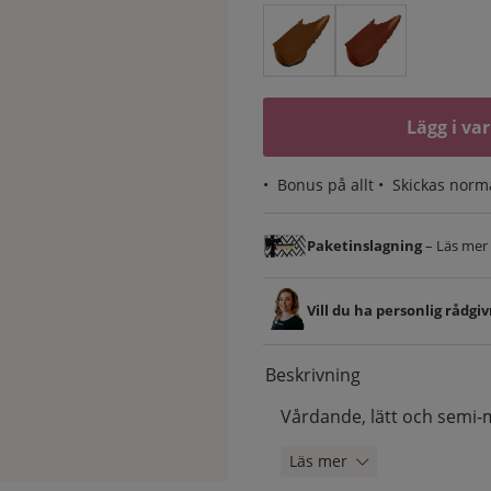
Lägg i va
•
Bonus på allt
• Skickas norm
Paketinslagning
– Läs mer &
Vill du ha personlig rådgi
Beskrivning
Vårdande, lätt och semi-m
Läs mer