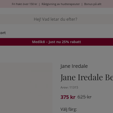
Fri frakt över 150 kr
|
Rådgivning av hudterapeuter
|
Bonus på allt
kort
Medik8
– just nu 25% rabatt
Jane Iredale
Jane Iredale 
Artnr:
11315
375
kr
625
kr
Välj färg: