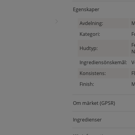
Egenskaper
Avdelning:
M
Kategori:
F
F
Hudtyp:
N
Ingrediensönskemål:
V
Konsistens:
F
Finish:
M
Om märket (GPSR)
Ingredienser