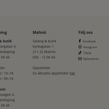
ping
Malmö
Följ oss
& butik
Salong & butik
Facebook
torgatan 6
Kyrkogatan 1
Instagram
Jönköping
211 22 Malmö
Tiktok
 06 66
036 - 12 06 66
Nyhetsbrev
der
Öppettider
r: 10–18
Se aktuella öppettider
här
r: 09–14
oom
svägen 6
Jönköping
 06 66