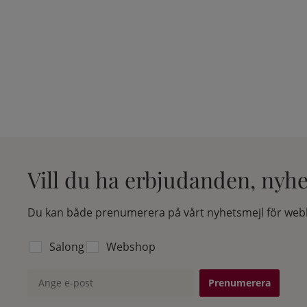
Vill du ha erbjudanden, nyh
Du kan både prenumerera på vårt nyhetsmejl för webb
Välj vilken lista du vill prenumerera på:
Salong
Webshop
Ange e-post