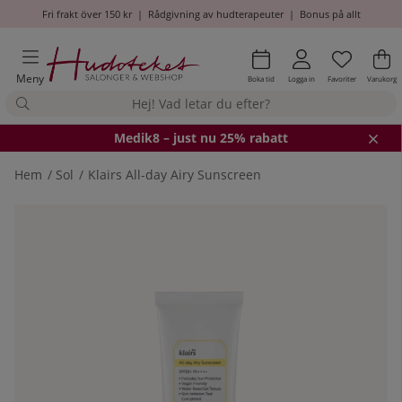
Fri frakt över 150 kr
|
Rådgivning av hudterapeuter
|
Bonus på allt
Önskel
Antal i
.
Va
An
.
Meny
Boka tid
Logga in
Favoriter
Varukorg
Medik8
– just nu 25% rabatt
Hem
Sol
Klairs All-day Airy Sunscreen
Produktbilder