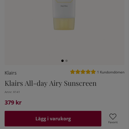
Medelbetyg 5 av 5 Antal be
Klairs
1
Kundomdömen
Klairs All-day Airy Sunscreen
kelistan:
Artnr:
K141
379
kr
Lägg i varukorg
Favorit