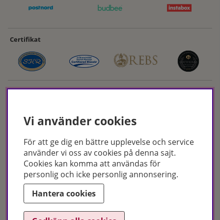
Certifikat
Vi använder cookies
För att ge dig en bättre upplevelse och service
Hudoteket erbjuder ett noga utvalt sortiment inom hudvård, hårvård och
använder vi oss av cookies på denna sajt.
makeup – både online och i butik. Med över 50 års erfarenhet och
Cookies kan komma att användas för
utbildade hudterapeuter hjälper vi dig att hitta rätt produkter och
personlig och icke personlig annonsering.
behandlingar för just dina behov. Handla enkelt på hudoteket.se eller
besök oss i Jönköping och Malmö.
Hantera cookies
Copyright © Hudoteket 2025