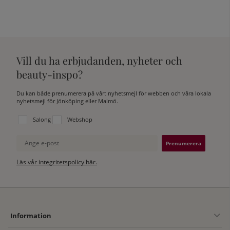
Vill du ha erbjudanden, nyheter och
beauty-inspo?
Du kan både prenumerera på vårt nyhetsmejl för webben och våra lokala
nyhetsmejl för Jönköping eller Malmö.
Välj vilken lista du vill prenumerera på:
Salong
Webshop
Ange e-post
Läs vår integritetspolicy här.
Information