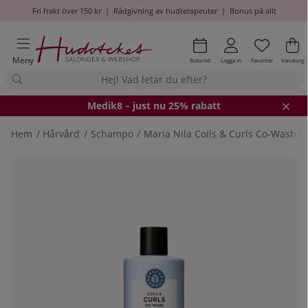
Fri frakt över 150 kr
|
Rådgivning av hudterapeuter
|
Bonus på allt
Önskel
Antal i
.
Va
An
.
Meny
Boka tid
Logga in
Favoriter
Varukorg
Medik8
– just nu 25% rabatt
Hem
Hårvård
Schampo
Maria Nila Coils & Curls Co-Wash
Produktbilder