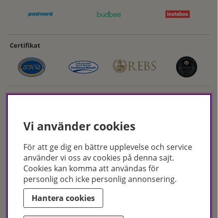
Certifikat
Vi använder cookies
För att ge dig en bättre upplevelse och service
Hudoteket erbjuder ett noga utvalt sortiment inom hudvård, hårvård och
använder vi oss av cookies på denna sajt.
makeup – både online och i butik. Med över 50 års erfarenhet och
Cookies kan komma att användas för
utbildade hudterapeuter hjälper vi dig att hitta rätt produkter och
personlig och icke personlig annonsering.
behandlingar för just dina behov. Handla enkelt på hudoteket.se eller
besök oss i Jönköping och Malmö.
Hantera cookies
Copyright © Hudoteket 2025