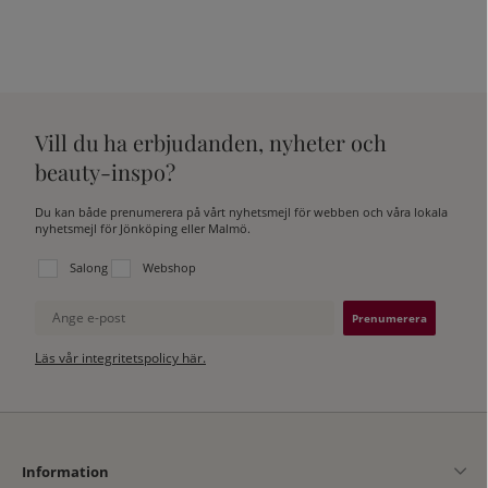
Vill du ha erbjudanden, nyheter och
beauty-inspo?
Du kan både prenumerera på vårt nyhetsmejl för webben och våra lokala
nyhetsmejl för Jönköping eller Malmö.
Välj vilken lista du vill prenumerera på:
Salong
Webshop
Ange e-post
Läs vår integritetspolicy här.
Information