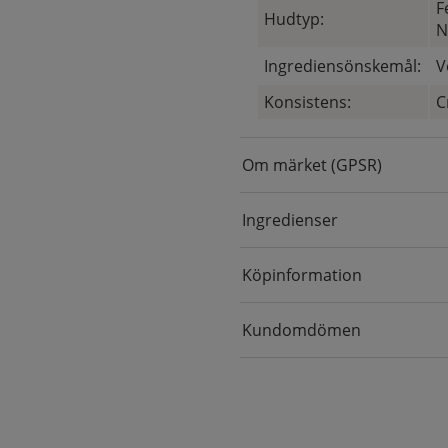
F
Hudtyp:
N
Ingrediensönskemål:
V
Konsistens:
C
Om märket (GPSR)
Ingredienser
Köpinformation
Kundomdömen