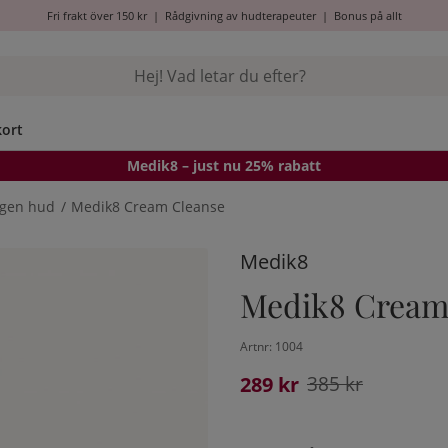
Fri frakt över 150 kr
|
Rådgivning av hudterapeuter
|
Bonus på allt
kort
Medik8
– just nu 25% rabatt
ogen hud
Medik8 Cream Cleanse
Medik8
Medik8 Cream
Artnr:
1004
289
Ordinarie pris:
kr
385
kr