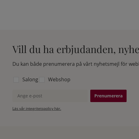
Vill du ha erbjudanden, nyh
Du kan både prenumerera på vårt nyhetsmejl för webb
Välj vilken lista du vill prenumerera på:
Salong
Webshop
Ange e-post
Läs vår integritetspolicy här.