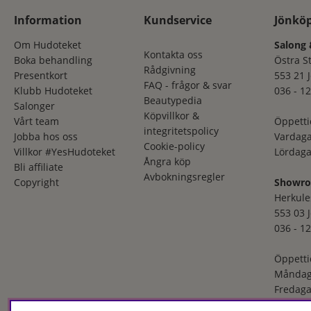
Information
Kundservice
Jönkö
Om Hudoteket
Salong 
Kontakta oss
Boka behandling
Östra S
Rådgivning
Presentkort
553 21 
FAQ - frågor & svar
Klubb Hudoteket
036 - 12
Beautypedia
Salonger
Köpvillkor &
Vårt team
Öppetti
integritetspolicy
Jobba hos oss
Vardaga
Cookie-policy
Villkor #YesHudoteket
Lördaga
Ångra köp
Bli affiliate
Avbokningsregler
Copyright
Showr
Herkule
553 03 
036 - 12
Öppetti
Måndag
Fredaga