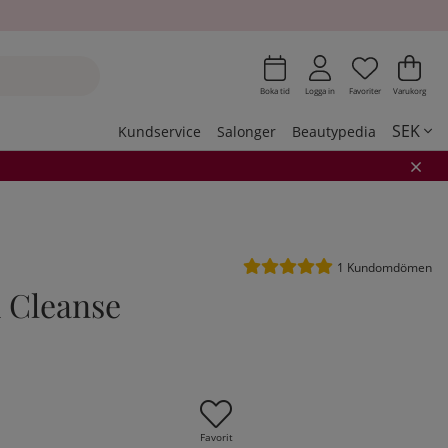
Önskeli
Antal i 
.
Var
Ant
.
Boka tid
Logga in
Favoriter
Varukorg
SEK
Kundservice
Salonger
Beautypedia
Medelbetyg 5 av 5 Antal be
1
Kundomdömen
 Cleanse
Favorit