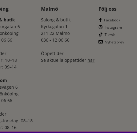
ping
Malmö
Följ oss
& butik
Salong & butik
Facebook
torgatan 6
Kyrkogatan 1
Instagram
Jönköping
211 22 Malmö
Tiktok
 06 66
036 - 12 06 66
Nyhetsbrev
der
Öppettider
r: 10–18
Se aktuella öppettider
här
r: 09–14
oom
svägen 6
Jönköping
 06 66
der
–torsdag: 08–18
r: 08–16