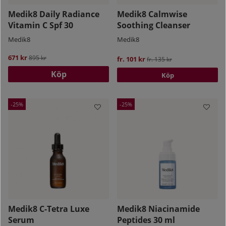
Medik8 Daily Radiance
Medik8 Calmwise
Vitamin C Spf 30
Soothing Cleanser
Medik8
Medik8
671 kr
Ordinarie pris:
895 kr
fr. 101 kr
Ordinarie pris:
fr. 135 kr
Köp
Köp
25
25
Medik8 C-Tetra Luxe
Medik8 Niacinamide
Serum
Peptides 30 ml