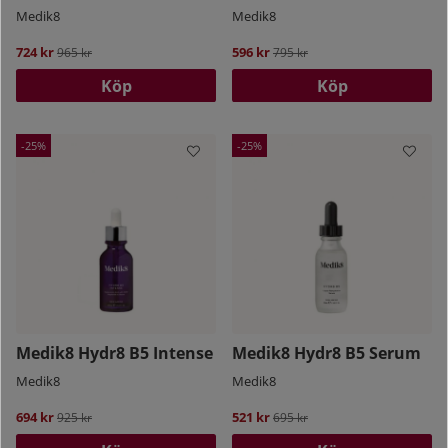
Medik8
Medik8
724 kr
Ordinarie pris:
596 kr
Ordinarie pris:
965 kr
795 kr
Köp
Köp
25
25
Medik8 Hydr8 B5 Intense
Medik8 Hydr8 B5 Serum
Medik8
Medik8
694 kr
Ordinarie pris:
521 kr
Ordinarie pris:
925 kr
695 kr