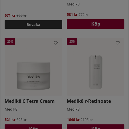
Medik8
581 kr
Ordinarie pris:
775 kr
671 kr
Ordinarie pris:
895 kr
Köp
Bevaka
25
25
Medik8 C Tetra Cream
Medik8 r-Retinoate
Medik8
Medik8
521 kr
Ordinarie pris:
1646 kr
Ordinarie pris:
695 kr
2195 kr