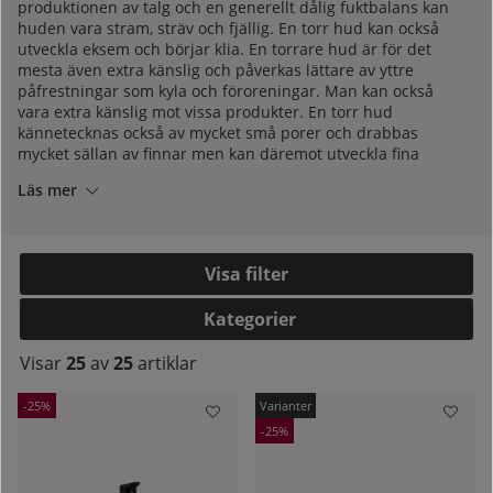
produktionen av talg och en generellt dålig fuktbalans kan
huden vara stram, sträv och fjällig. En torr hud kan också
utveckla eksem och börjar klia. En torrare hud är för det
mesta även extra känslig och påverkas lättare av yttre
påfrestningar som kyla och föroreningar. Man kan också
vara extra känslig mot vissa produkter. En torr hud
kännetecknas också av mycket små porer och drabbas
mycket sällan av finnar men kan däremot utveckla fina
linjer och/eller rynkor tidigt.
Läs mer
Att man har en torr hudtyp kan bero på flera faktorer som
till exempel hormoner, miljöpåverkan, ärftlighet och fel
Filtrera
produkter. För att få bukt på en torr hud krävs rätt
produkter och behandling.
Kategorier
kelistan:
Behandling och produkter för en torr hud
Visar
25
av
25
artiklar
25
Eftersom en torr hud har en mycket låg talproduktion
25
behöver man behandla med produkter som kompenserar
för detta. Alltså behövs mycket fett. Fett finns att hitta i rika
krämer eller i koncentrat, serum eller oljor. Dessa