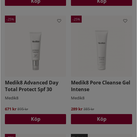
Köp
Köp
25
25
Medik8 Advanced Day
Medik8 Pore Cleanse Gel
Total Protect Spf 30
Intense
Medik8
Medik8
671 kr
Ordinarie pris:
289 kr
Ordinarie pris:
895 kr
385 kr
Köp
Köp