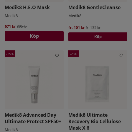
Medik8 H.E.O Mask
Medik8 GentleCleanse
Medik8
Medik8
671 kr
Ordinarie pris:
895 kr
fr. 101 kr
Ordinarie pris:
fr. 135 kr
Köp
Köp
25
25
Medik8 Advanced Day
Medik8 Ultimate
Ultimate Protect SPF50+
Recovery Bio Cellulose
Mask X 6
Medik8