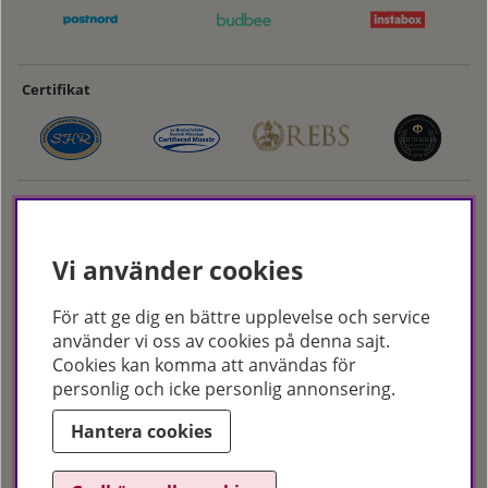
Certifikat
Vi använder cookies
För att ge dig en bättre upplevelse och service
Hudoteket erbjuder ett noga utvalt sortiment inom hudvård, hårvård och
använder vi oss av cookies på denna sajt.
makeup – både online och i butik. Med över 50 års erfarenhet och
Cookies kan komma att användas för
utbildade hudterapeuter hjälper vi dig att hitta rätt produkter och
personlig och icke personlig annonsering.
behandlingar för just dina behov. Handla enkelt på hudoteket.se eller
besök oss i Jönköping och Malmö.
Hantera cookies
Copyright © Hudoteket 2025