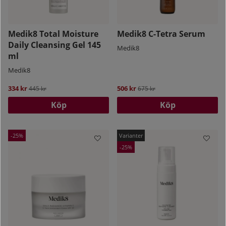
Medik8 Total Moisture
Medik8 C-Tetra Serum
Daily Cleansing Gel 145
Medik8
ml
Medik8
334 kr
Ordinarie pris:
506 kr
Ordinarie pris:
445 kr
675 kr
Köp
Köp
25
25