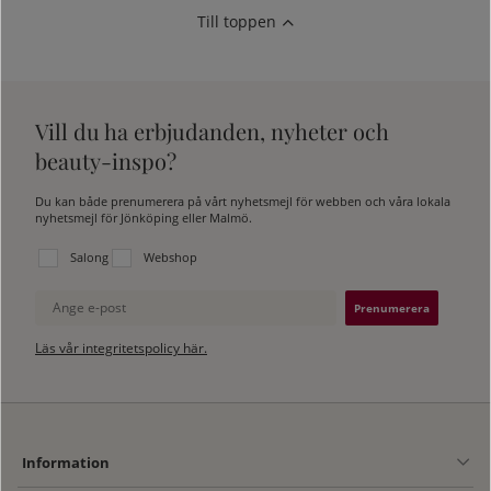
Till toppen
Vill du ha erbjudanden, nyheter och
beauty-inspo?
Du kan både prenumerera på vårt nyhetsmejl för webben och våra lokala
nyhetsmejl för Jönköping eller Malmö.
Välj vilken lista du vill prenumerera på:
Salong
Webshop
Ange e-post
Läs vår integritetspolicy här.
Information