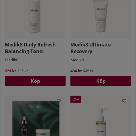
Medik8 Daily Refresh
Medik8 Ultimate
Balancing Toner
Recovery
Medik8
Medik8
221 kr
Ordinarie pris:
484 kr
Ordinarie pris:
295 kr
645 kr
Köp
Köp
25