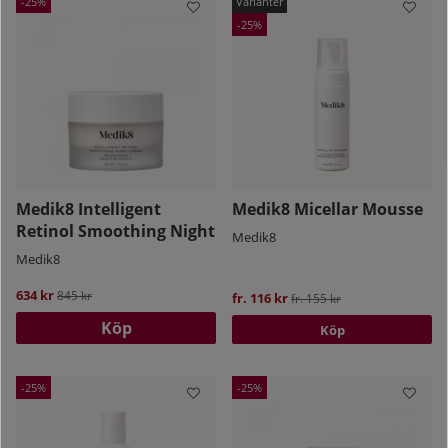
25
25
Medik8 Intelligent
Medik8 Micellar Mousse
Retinol Smoothing Night
Medik8
Medik8
634 kr
Ordinarie pris:
845 kr
fr. 116 kr
Ordinarie pris:
fr. 155 kr
Köp
Köp
25
25