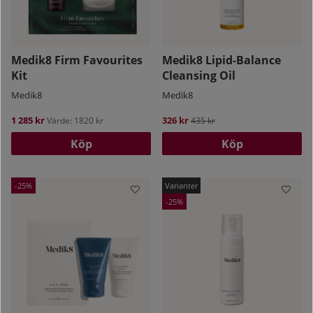
Medik8 Firm Favourites
Medik8 Lipid-Balance
Kit
Cleansing Oil
Medik8
Medik8
1 285 kr
326 kr
Ordinarie pris:
Värde: 1820 kr
435 kr
Köp
Köp
25
25