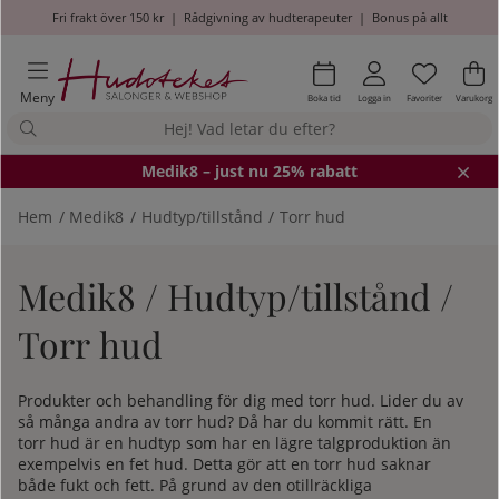
Fri frakt över 150 kr
|
Rådgivning av hudterapeuter
|
Bonus på allt
Önskel
Antal i
.
Va
An
.
Meny
Boka tid
Logga in
Favoriter
Varukorg
Medik8
– just nu 25% rabatt
Hem
Medik8
Hudtyp/tillstånd
Torr hud
Medik8 / Hudtyp/tillstånd /
Torr hud
Produkter och behandling för dig med torr hud. Lider du av
så många andra av torr hud? Då har du kommit rätt. En
torr hud är en hudtyp som har en lägre talgproduktion än
exempelvis en fet hud. Detta gör att en torr hud saknar
både fukt och fett. På grund av den otillräckliga