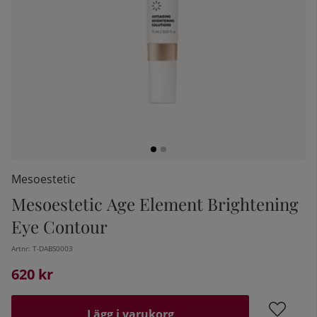
Mesoestetic
Mesoestetic Age Element Brightening
kelistan:
Eye Contour
Artnr:
T-DABS0003
620
kr
Lägg i varukorg