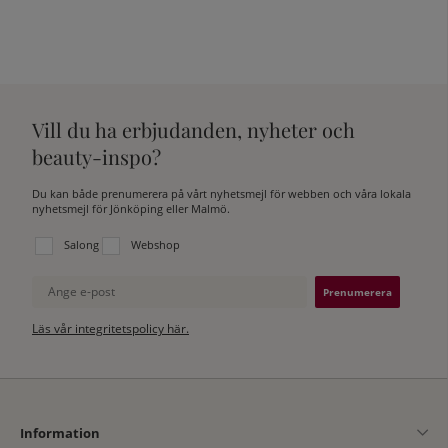
Vill du ha erbjudanden, nyheter och
beauty-inspo?
Du kan både prenumerera på vårt nyhetsmejl för webben och våra lokala
nyhetsmejl för Jönköping eller Malmö.
Välj vilken lista du vill prenumerera på:
Salong
Webshop
Ange e-post
Läs vår integritetspolicy här.
Information