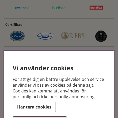
Certifikat
Vi använder cookies
För att ge dig en bättre upplevelse och service
Hudoteket erbjuder ett noga utvalt sortiment inom hudvård, hårvård och
använder vi oss av cookies på denna sajt.
makeup – både online och i butik. Med över 50 års erfarenhet och
Cookies kan komma att användas för
utbildade hudterapeuter hjälper vi dig att hitta rätt produkter och
personlig och icke personlig annonsering.
behandlingar för just dina behov. Handla enkelt på hudoteket.se eller
besök oss i Jönköping och Malmö.
Hantera cookies
Copyright © Hudoteket 2025