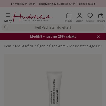
Fri frakt över 150 kr
|
Rådgivning av hudterapeuter
|
Bonus på allt
Önskel
Antal i
.
Va
An
.
Meny
Boka tid
Logga in
Favoriter
Varukorg
Medik8
– just nu 25% rabatt
Hem
Ansiktsvård
Ögon
Ögonkräm
Mesoestetic Age Eleme
Produktbilder