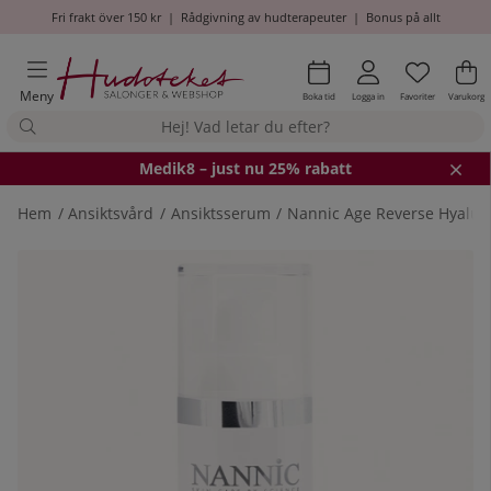
Fri frakt över 150 kr
|
Rådgivning av hudterapeuter
|
Bonus på allt
Önskel
Antal i
.
Va
An
.
Meny
Boka tid
Logga in
Favoriter
Varukorg
Medik8
– just nu 25% rabatt
Hem
Ansiktsvård
Ansiktsserum
Nannic Age Reverse Hyalur
Produktbilder