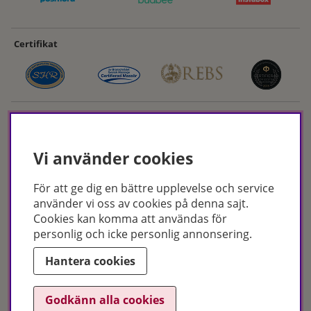
Certifikat
Vi använder cookies
För att ge dig en bättre upplevelse och service
Hudoteket erbjuder ett noga utvalt sortiment inom hudvård, hårvård och
använder vi oss av cookies på denna sajt.
makeup – både online och i butik. Med över 50 års erfarenhet och
Cookies kan komma att användas för
utbildade hudterapeuter hjälper vi dig att hitta rätt produkter och
personlig och icke personlig annonsering.
behandlingar för just dina behov. Handla enkelt på hudoteket.se eller
besök oss i Jönköping och Malmö.
Hantera cookies
Copyright © Hudoteket 2025
Godkänn alla cookies
Org.nr: 556172-2066