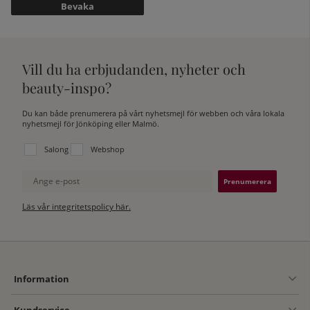
Bevaka
Vill du ha erbjudanden, nyheter och
beauty-inspo?
Du kan både prenumerera på vårt nyhetsmejl för webben och våra lokala
nyhetsmejl för Jönköping eller Malmö.
Välj vilken lista du vill prenumerera på:
Salong
Webshop
Ange e-post
Läs vår integritetspolicy här.
Information