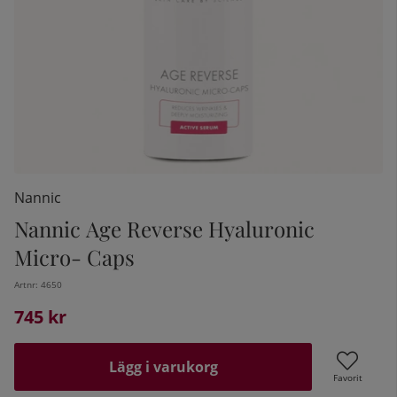
Nannic
Nannic Age Reverse Hyaluronic
Micro- Caps
kelistan:
Artnr:
4650
745
kr
Lägg i varukorg
Favorit