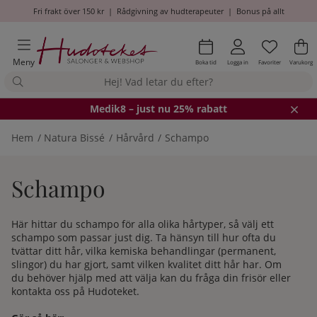
Fri frakt över 150 kr
|
Rådgivning av hudterapeuter
|
Bonus på allt
Önskel
Antal i
.
Va
An
.
Meny
Boka tid
Logga in
Favoriter
Varukorg
Medik8
– just nu 25% rabatt
Hem
Natura Bissé
Hårvård
Schampo
Schampo
Här hittar du schampo för alla olika hårtyper, så välj ett
schampo som passar just dig. Ta hänsyn till hur ofta du
tvättar ditt hår, vilka kemiska behandlingar (permanent,
slingor) du har gjort, samt vilken kvalitet ditt hår har. Om
du behöver hjälp med att välja kan du fråga din frisör eller
kontakta oss på Hudoteket.