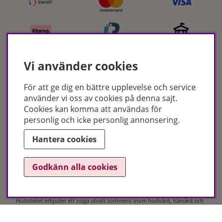
Vi använder cookies
För att ge dig en bättre upplevelse och service
Certifikat
använder vi oss av cookies på denna sajt.
Cookies kan komma att användas för
personlig och icke personlig annonsering.
Hantera cookies
Godkänn alla cookies
Hudoteket erbjuder ett noga utvalt sortiment inom hudvård, hårvård och
makeup – både online och i butik. Med över 50 års erfarenhet och
utbildade hudterapeuter hjälper vi dig att hitta rätt produkter och