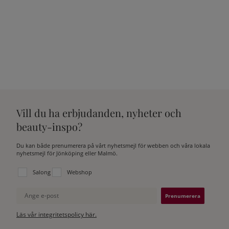
Vill du ha erbjudanden, nyheter och
beauty-inspo?
Du kan både prenumerera på vårt nyhetsmejl för webben och våra lokala
nyhetsmejl för Jönköping eller Malmö.
Välj vilken lista du vill prenumerera på:
Salong
Webshop
Ange e-post
Läs vår integritetspolicy här.