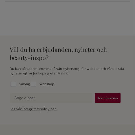
Vill du ha erbjudanden, nyheter och
beauty-inspo?
Du kan både prenumerera på vårt nyhetsmejl för webben och våra lokala
nyhetsmejl för Jönköping eller Malmö.
Välj vilken lista du vill prenumerera på:
Salong
Webshop
Ange e-post
Läs vår integritetspolicy här.