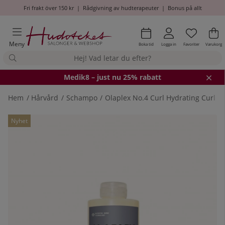
Fri frakt över 150 kr
|
Rådgivning av hudterapeuter
|
Bonus på allt
Önskel
Antal i
.
Va
An
.
Meny
Boka tid
Logga in
Favoriter
Varukorg
Medik8
– just nu 25% rabatt
Hem
Hårvård
Schampo
Olaplex No.4 Curl Hydrating Curl 
Produktbilder
Nyhet