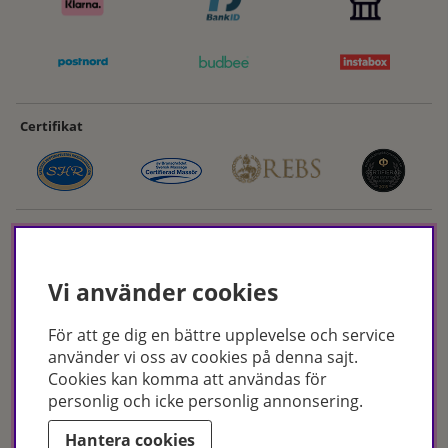
Certifikat
Vi använder cookies
För att ge dig en bättre upplevelse och service
Hudoteket erbjuder ett noga utvalt sortiment inom hudvård, hårvård och
använder vi oss av cookies på denna sajt.
makeup – både online och i butik. Med över 50 års erfarenhet och
Cookies kan komma att användas för
utbildade hudterapeuter hjälper vi dig att hitta rätt produkter och
personlig och icke personlig annonsering.
behandlingar för just dina behov. Handla enkelt på hudoteket.se eller
besök oss i Jönköping och Malmö.
Hantera cookies