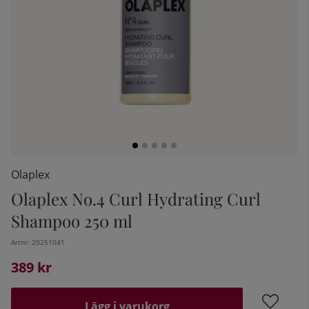
Olaplex
Olaplex No.4 Curl Hydrating Curl
kelistan:
Shampoo 250 ml
Artnr:
20251041
389
kr
Lägg i varukorg