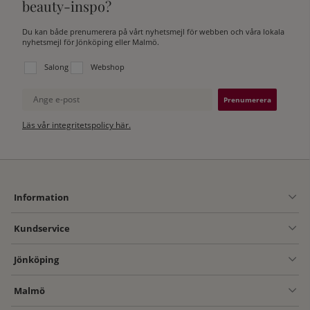
beauty-inspo?
Du kan både prenumerera på vårt nyhetsmejl för webben och våra lokala
nyhetsmejl för Jönköping eller Malmö.
Välj vilken lista du vill prenumerera på:
Salong
Webshop
Ange e-post
Läs vår integritetspolicy här.
Information
Kundservice
Jönköping
Malmö