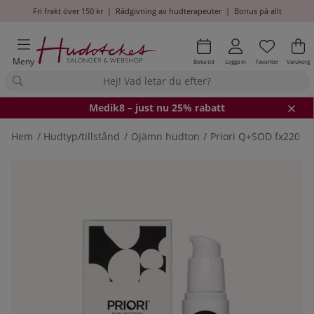
Fri frakt över 150 kr
|
Rådgivning av hudterapeuter
|
Bonus på allt
Önskel
Antal i
.
Va
An
.
Meny
Boka tid
Logga in
Favoriter
Varukorg
Medik8
– just nu 25% rabatt
Hem
Hudtyp/tillstånd
Ojämn hudton
Priori Q+SOD fx220 B
Produktbilder