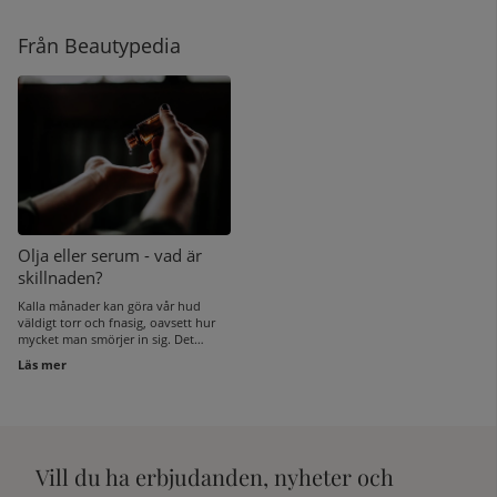
Från Beautypedia
Olja eller serum - vad är
skillnaden?
Kalla månader kan göra vår hud
väldigt torr och fnasig, oavsett hur
mycket man smörjer in sig. Det
många oftast inte tänker på är att
Läs mer
uppdatera sin hudvårdsrutin när det
blir kallare klimat och huden får
andra förutsättningar än under vår
och sommar. Här går vi igenom
skillnaden mellan olja och serum så
att du får bukt på vintertorr hud.
Vill du ha erbjudanden, nyheter och