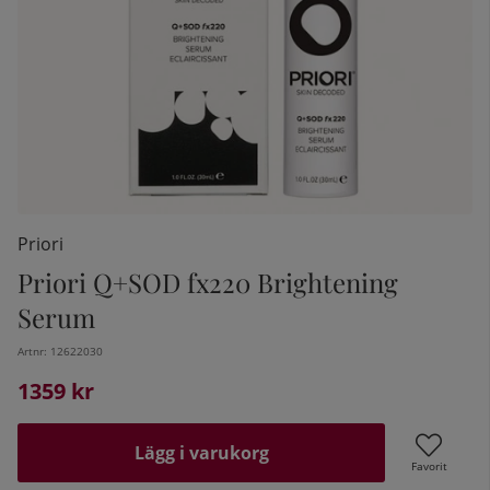
Priori
Priori Q+SOD fx220 Brightening
Serum
kelistan:
Artnr:
12622030
1359
kr
Lägg i varukorg
Favorit