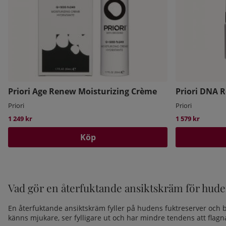
Priori Age Renew Moisturizing Crème
Priori DNA R
Priori
Priori
1 249 kr
1 579 kr
Köp
Vad gör en återfuktande ansiktskräm för hud
En återfuktande ansiktskräm fyller på hudens fuktreserver och
känns mjukare, ser fylligare ut och har mindre tendens att flagn