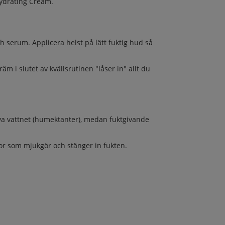
Hydrating Cream.
ch serum. Applicera helst på lätt fuktig hud så
 i slutet av kvällsrutinen "låser in" allt du
lva vattnet (humektanter), medan fuktgivande
or som mjukgör och stänger in fukten.