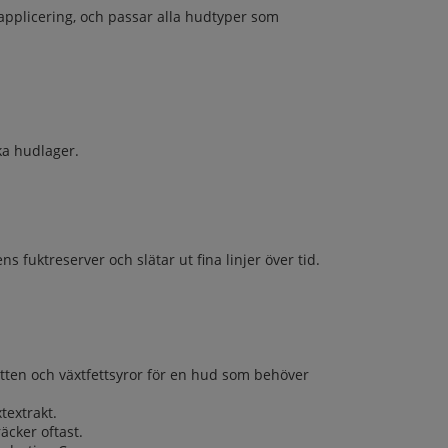
pplicering, och passar alla hudtyper som
ka hudlager.
 fuktreserver och slätar ut fina linjer över tid.
ten och växtfettsyror för en hud som behöver
textrakt.
cker oftast.