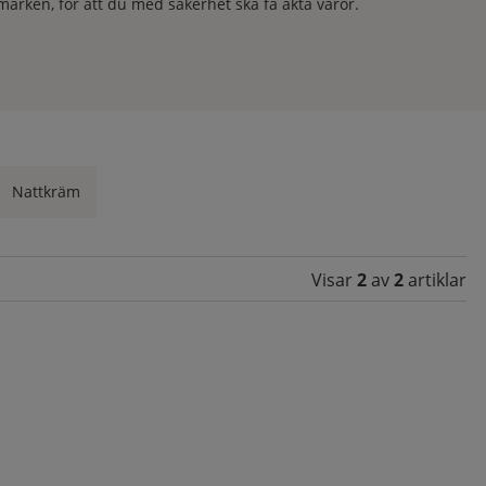
umärken, för att du med säkerhet ska få äkta varor.
Nattkräm
Visar
2
av
2
artiklar