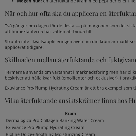
Mogen hud
:
en återfuktande kräm med peptider eller fill
När och hur ofta ska du applicera en återfukt
Två gånger om dagen för de flesta — på morgonen som det sist
att humektanterna har vatten att binda till.
Strunta inte i kvällsappliceringen även om din kräm är märkt som
applicerat tidigare.
Skillnaden mellan återfuktande och fuktgivan
Termerna används om vartannat i marknadsföring men har olika te
beskriver att hålla kvar fukt (emollienter och ocklusiver). I prak
Exuviance Pro-Plump Hydrating Cream är ett bra exempel som tä
Vilka återfuktande ansiktskrämer finns hos H
Kräm
Dermalogica Pro-Collagen Banking Water Cream
Exuviance Pro-Plump Hydrating Cream
Bioline Dolce+ Soothing Moisturizing Cream