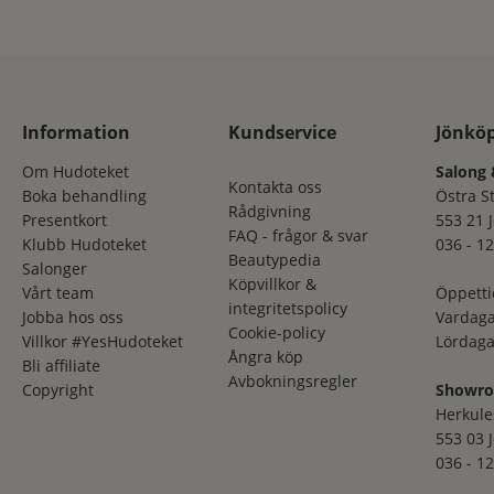
Information
Kundservice
Jönkö
Om Hudoteket
Salong 
Kontakta oss
Boka behandling
Östra S
Rådgivning
Presentkort
553 21 
FAQ - frågor & svar
Klubb Hudoteket
036 - 12
Beautypedia
Salonger
Köpvillkor &
Vårt team
Öppetti
integritetspolicy
Jobba hos oss
Vardaga
Cookie-policy
Villkor #YesHudoteket
Lördaga
Ångra köp
Bli affiliate
Avbokningsregler
Copyright
Showr
Herkule
553 03 
036 - 12