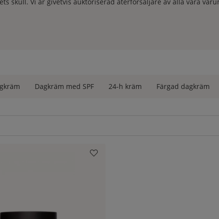
s skull. Vi är givetvis auktoriserad återförsäljare av alla våra var
gkräm
Dagkräm med SPF
24-h kräm
Färgad dagkräm