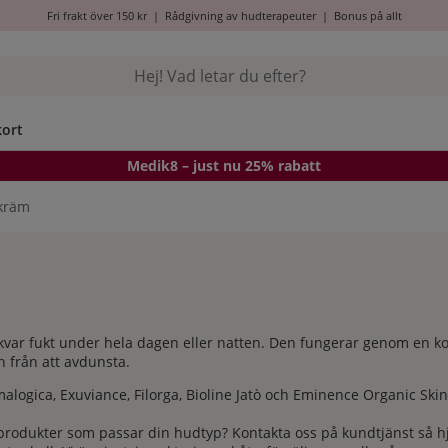
Fri frakt över 150 kr
|
Rådgivning av hudterapeuter
|
Bonus på allt
kort
Medik8
– just nu 25% rabatt
skräm
la kvar fukt under hela dagen eller natten. Den fungerar genom en 
 från att avdunsta.
alogica, Exuviance, Filorga, Bioline Jatò och Eminence Organic Skin
 produkter som passar din hudtyp? Kontakta oss på
kundtjänst
så h