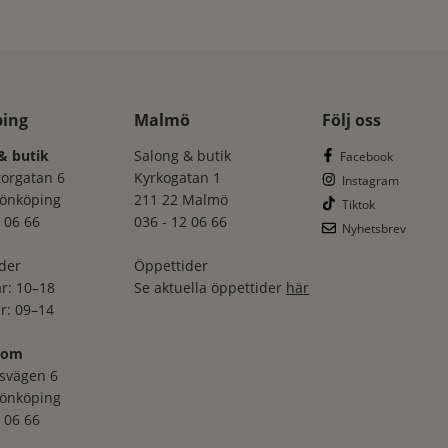
ping
Malmö
Följ oss
& butik
Salong & butik
Facebook
torgatan 6
Kyrkogatan 1
Instagram
Jönköping
211 22 Malmö
Tiktok
 06 66
036 - 12 06 66
Nyhetsbrev
der
Öppettider
r: 10–18
Se aktuella öppettider
här
r: 09–14
oom
svägen 6
Jönköping
 06 66