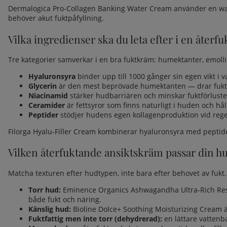
Dermalogica Pro-Collagen Banking Water Cream använder en wate
behöver akut fuktpåfyllning.
Vilka ingredienser ska du leta efter i en åter
Tre kategorier samverkar i en bra fuktkräm: humektanter, emolli
Hyaluronsyra
binder upp till 1000 gånger sin egen vikt i 
Glycerin
är den mest beprövade humektanten — drar fukt t
Niacinamid
stärker hudbarriären och minskar fuktförluste
Ceramider
är fettsyror som finns naturligt i huden och hål
Peptider
stödjer hudens egen kollagenproduktion vid re
Filorga Hyalu-Filler Cream kombinerar hyaluronsyra med peptider o
Vilken återfuktande ansiktskräm passar din h
Matcha texturen efter hudtypen, inte bara efter behovet av fukt.
Torr hud
:
Eminence Organics Ashwagandha Ultra-Rich Rest
både fukt och näring.
Känslig hud
:
Bioline Dolce+ Soothing Moisturizing Cream 
Fuktfattig men inte torr (dehydrerad):
en lättare vatten