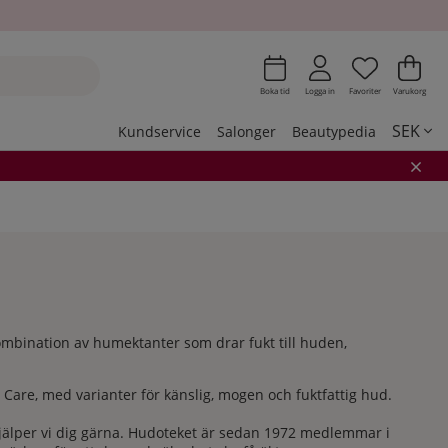
Önskeli
Antal i 
.
Var
Ant
.
Boka tid
Logga in
Favoriter
Varukorg
SEK
Kundservice
Salonger
Beautypedia
kombination av humektanter som drar fukt till huden,
 Care, med varianter för känslig, mogen och fuktfattig hud.
jälper vi dig gärna. Hudoteket är sedan 1972 medlemmar i