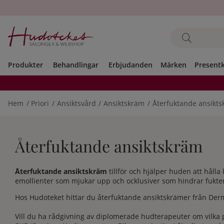
Produkter
Behandlingar
Erbjudanden
Märken
Present
Hem
Priori
Ansiktsvård
Ansiktskräm
Återfuktande ansikt
Återfuktande ansiktskräm
Återfuktande ansiktskräm
tillför och hjälper huden att hål
emollienter som mjukar upp och ocklusiver som hindrar fukten
Hos Hudoteket hittar du
återfuktande ansiktskrämer
från Derm
Vill du ha rådgivning av diplomerade hudterapeuter om vilka