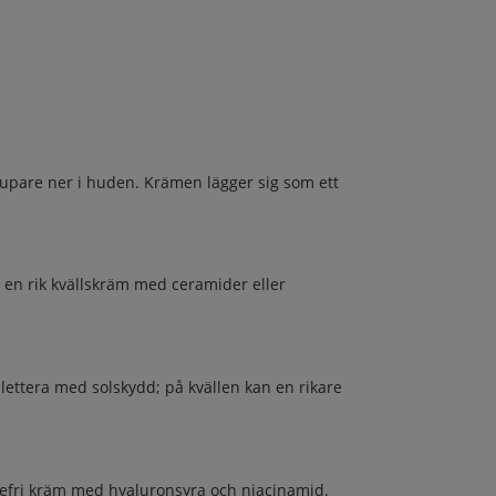
jupare ner i huden. Krämen lägger sig som ett
t en rik kvällskräm med ceramider eller
lettera med solskydd; på kvällen kan en rikare
ljefri kräm med hyaluronsyra och niacinamid.