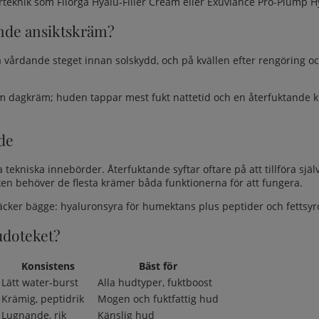
erteknik som Filorga Hyalu-Filler Cream eller Exuviance Pro-Plump 
ande ansiktskräm?
a vårdande steget innan
solskydd
, och på kvällen efter rengöring o
 dagkräm; huden tappar mest fukt nattetid och en återfuktande kräm
de
kniska innebörder. Återfuktande syftar oftare på att tillföra sjä
tiken behöver de flesta krämer båda funktionerna för att fungera.
cker bägge: hyaluronsyra för humektans plus peptider och fettsyr
udoteket?
Konsistens
Bäst för
Lätt water-burst
Alla hudtyper, fuktboost
Krämig, peptidrik
Mogen och fuktfattig hud
Lugnande, rik
Känslig hud