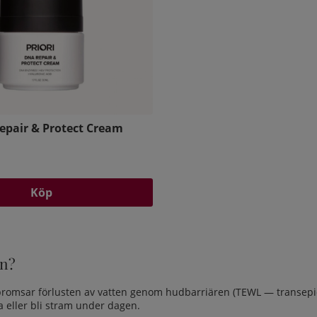
epair & Protect Cream​
Köp
en?
 bromsar förlusten av vatten genom hudbarriären (TEWL — transepi
a eller bli stram under dagen.