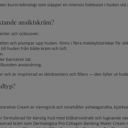
r-burst-teknologi som släpper en intensiv fuktboost i huden vid a
fuktande ansiktskräm?
enter och ocklusiver.
vatten och plumpar upp huden. Finns i flera molekylstorlekar för oli
ill huden från både kräm och luft.
n.
ler barriären tät.
gelbunden användning.
ch är inspirerad av skinboosters och fillers — den fyller ut hudens
udtyp?
orative Cream är näringsrik och innehåller ashwagandha, björkvat
är formulerad för känslig hud med blåbärsextrakt och lugnande väx
baserad kräm som Dermalogica Pro-Collagen Banking Water Cream rä