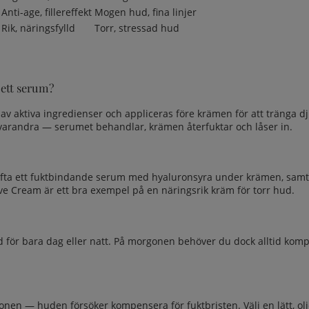
Anti-age, fillereffekt
Mogen hud, fina linjer
Rik, näringsfylld
Torr, stressad hud
 ett serum?
v aktiva ingredienser och appliceras före krämen för att tränga d
varandra — serumet behandlar, krämen återfuktar och låser in.
hövs ofta ett fuktbindande serum med hyaluronsyra under krämen, sam
e Cream är ett bra exempel på en näringsrik kräm för torr hud.
d för bara dag eller natt. På morgonen behöver du dock alltid komp
ionen — huden försöker kompensera för fuktbristen. Välj en lätt, o