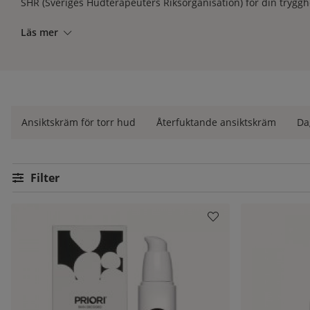
SHR (Sveriges Hudterapeuters Riksorganisation) för din trygghet
Läs mer
Ansiktskräm för torr hud
Återfuktande ansiktskräm
Da
Filtrera
Produkter