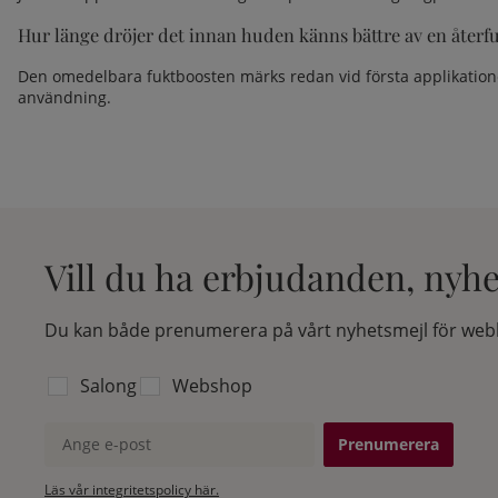
Hur länge dröjer det innan huden känns bättre av en åter
Den omedelbara fuktboosten märks redan vid första applikationen.
användning.
Vill du ha erbjudanden, nyh
Du kan både prenumerera på vårt nyhetsmejl för webb
Välj vilken lista du vill prenumerera på:
Salong
Webshop
Ange e-post
Läs vår integritetspolicy här.