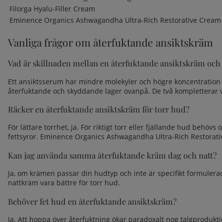
Filorga Hyalu-Filler Cream
Eminence Organics Ashwagandha Ultra-Rich Restorative Cream
Vanliga frågor om återfuktande ansiktskräm
Vad är skillnaden mellan en återfuktande ansiktskräm och
Ett
ansiktsserum
har mindre molekyler och högre koncentration a
återfuktande och skyddande lager ovanpå. De två kompletterar 
Räcker en återfuktande ansiktskräm för torr hud?
För lättare torrhet, ja. För riktigt torr eller fjällande hud be
fettsyror. Eminence Organics Ashwagandha Ultra-Rich Restorativ
Kan jag använda samma återfuktande kräm dag och natt?
Ja, om krämen passar din hudtyp och inte är specifikt formulera
nattkräm vara bättre för torr hud.
Behöver
fet hud
en återfuktande ansiktskräm?
Ja. Att hoppa över återfuktning ökar paradoxalt nog talgprodukt