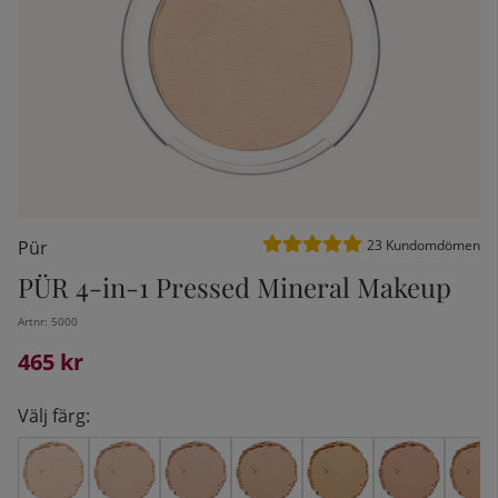
Medelbetyg 5 av 5 Antal bet
Pür
23
Kundomdömen
PÜR 4-in-1 Pressed Mineral Makeup
Artnr:
5000
kelistan:
465
kr
Välj färg: