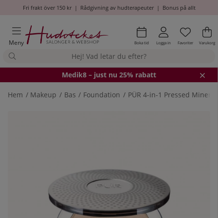
Fri frakt över 150 kr
|
Rådgivning av hudterapeuter
|
Bonus på allt
Önskel
Antal i
.
Va
An
.
Meny
Boka tid
Logga in
Favoriter
Varukorg
Medik8
– just nu 25% rabatt
Hem
Makeup
Bas
Foundation
PÜR 4-in-1 Pressed Minera
Produktbilder