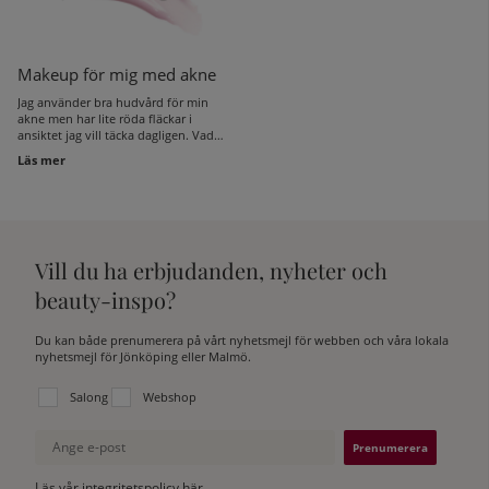
Makeup för mig med akne
Jag använder bra hudvård för min
akne men har lite röda fläckar i
ansiktet jag vill täcka dagligen. Vad
ska jag tänka på när det kommer till
Läs mer
makeup?
Vill du ha erbjudanden, nyheter och
beauty-inspo?
Du kan både prenumerera på vårt nyhetsmejl för webben och våra lokala
nyhetsmejl för Jönköping eller Malmö.
Välj vilken lista du vill prenumerera på:
Salong
Webshop
Ange e-post
Läs vår integritetspolicy här.