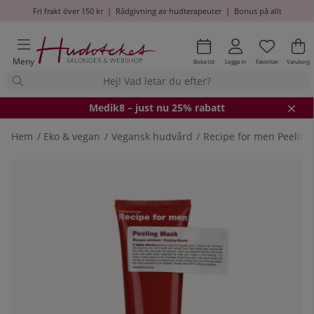
Fri frakt över 150 kr
|
Rådgivning av hudterapeuter
|
Bonus på allt
Önskel
Antal i
.
Va
An
.
Meny
Boka tid
Logga in
Favoriter
Varukorg
Medik8
– just nu 25% rabatt
Hem
Eko & vegan
Vegansk hudvård
Recipe for men Peelin
Produktbilder