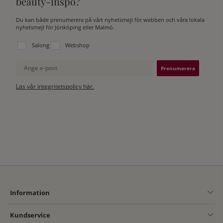
beauty-inspo?
Du kan både prenumerera på vårt nyhetsmejl för webben och våra lokala
nyhetsmejl för Jönköping eller Malmö.
Välj vilken lista du vill prenumerera på:
Salong
Webshop
Ange e-post
Läs vår integritetspolicy här.
Information
Kundservice