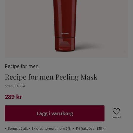
Recipe for men
Recipe for men Peeling Mask
Artnr:
RFM054
kelistan:
289
kr
Lägg i varukorg
Favorit
•
Bonus på allt
• Skickas normalt inom 24h •
Fri frakt över 150 kr