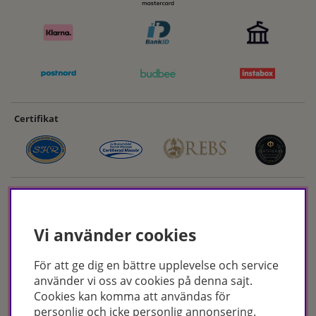
Certifikat
Vi använder cookies
För att ge dig en bättre upplevelse och service
Hudoteket erbjuder ett noga utvalt sortiment inom hudvård, hårvård och
använder vi oss av cookies på denna sajt.
makeup – både online och i butik. Med över 50 års erfarenhet och
Cookies kan komma att användas för
utbildade hudterapeuter hjälper vi dig att hitta rätt produkter och
personlig och icke personlig annonsering.
behandlingar för just dina behov. Handla enkelt på hudoteket.se eller