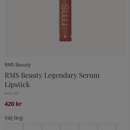
RMS Beauty
RMS Beauty Legendary Serum
Lipstick
kelistan:
Artnr:
LSL1
420
kr
Välj färg: