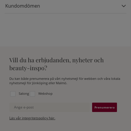
Kundomdömen
Vill du ha erbjudanden, nyheter och
beauty-inspo?
Du kan både prenumerera på vårt nyhetsmejl för webben och våra lokala
nyhetsmejl för Jönköping eller Malmö.
Välj vilken lista du vill prenumerera på:
Salong
Webshop
Ange e-post
Läs vår integritetspolicy här.