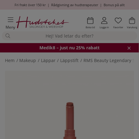
Fri frakt över 150 kr
|
Rådgivning av hudterapeuter
|
Bonus på allt
Önskel
Antal i
.
Va
An
.
Meny
Boka tid
Logga in
Favoriter
Varukorg
Medik8
– just nu 25% rabatt
Hem
Makeup
Läppar
Läppstift
RMS Beauty Legendary Ser
Produktbilder