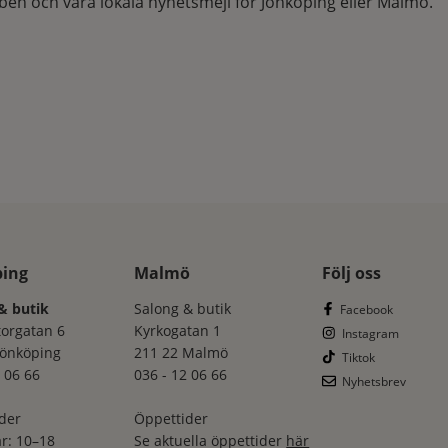
en och våra lokala nyhetsmejl för Jönköping eller Malmö.
ping
Malmö
Följ oss
& butik
Salong & butik
Facebook
torgatan 6
Kyrkogatan 1
Instagram
Jönköping
211 22 Malmö
Tiktok
 06 66
036 - 12 06 66
Nyhetsbrev
der
Öppettider
r: 10–18
Se aktuella öppettider
här