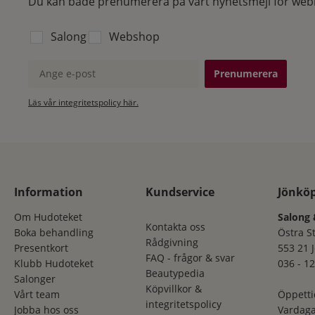
Du kan både prenumerera på vårt nyhetsmejl för webb
Välj vilken lista du vill prenumerera på:
Salong
Webshop
Ange e-post
Läs vår integritetspolicy här.
Information
Kundservice
Jönkö
Om Hudoteket
Salong 
Kontakta oss
Boka behandling
Östra S
Rådgivning
Presentkort
553 21 
FAQ - frågor & svar
Klubb Hudoteket
036 - 12
Beautypedia
Salonger
Köpvillkor &
Vårt team
Öppetti
integritetspolicy
Jobba hos oss
Vardaga