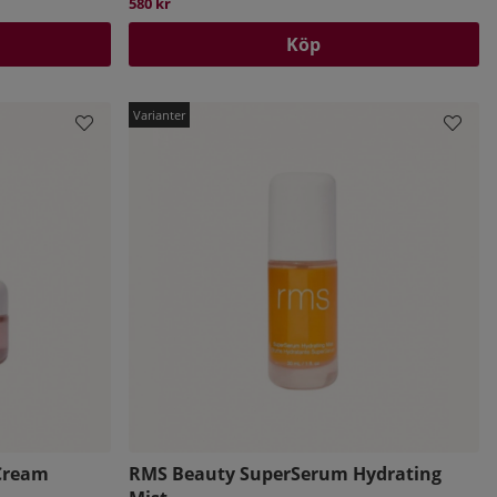
580 kr
Köp
Cream
RMS Beauty SuperSerum Hydrating