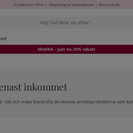
Fri frakt över 150 kr
|
Rådgivning av hudterapeuter
|
Bonus på allt
kort
Medik8
– just nu 25% rabatt
Senast inkommet
. Välj och vraka bland alla de senaste ansiktsprodukterna som komm