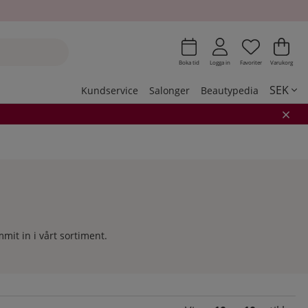
Önskeli
Antal i 
.
Var
Ant
.
Boka tid
Logga in
Favoriter
Varukorg
SEK
Kundservice
Salonger
Beautypedia
it in i vårt sortiment.