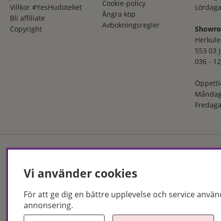
Cookie-policy
Villkor #YesHudoteket
Lördaga
Ångra köp
Bli affiliate
Avbokningsregler
Copyright
Showr
Herkule
553 03 
036 - 12
Öppetti
Måndag
Fredaga
Hudoteket erbjuder ett no
Vi använder cookies
och i butik. Med över 50 år
produkter och behandlingar
För att ge dig en bättre upplevelse och service använ
Jönköping och Malmö.
annonsering.
Copyright © Hudoteket 20