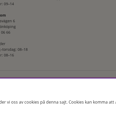
r: 09–14
oom
svägen 6
Jönköping
 06 66
der
–torsdag: 08–18
r: 08–16
ga utvalt sortiment inom hudvård, hårvård och makeup – både online
s erfarenhet och utbildade hudterapeuter hjälper vi dig att hitta rätt
 för just dina behov. Handla enkelt på hudoteket.se eller besök oss i
der vi oss av cookies på denna sajt.
Cookies kan komma att a
25