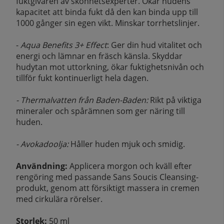
fuktgivaren av skönhetsexperter. Ökar hudens
kapacitet att binda fukt då den kan binda upp till
1000 gånger sin egen vikt. Minskar torrhetslinjer.
-
Aqua Benefits 3+ Effect
: Ger din hud vitalitet och
energi och lämnar en fräsch känsla. Skyddar
hudytan mot uttorkning, ökar fuktighetsnivån och
tillför fukt kontinuerligt hela dagen.
- Thermalvatten från Baden-Baden:
Rikt på viktiga
mineraler och spårämnen som ger näring till
huden.
- Avokadoolja:
Håller huden mjuk och smidig.
Användning:
Applicera morgon och kväll efter
rengöring med passande Sans Soucis Cleansing-
produkt, genom att försiktigt massera in cremen
med cirkulära rörelser.
Storlek:
50 ml