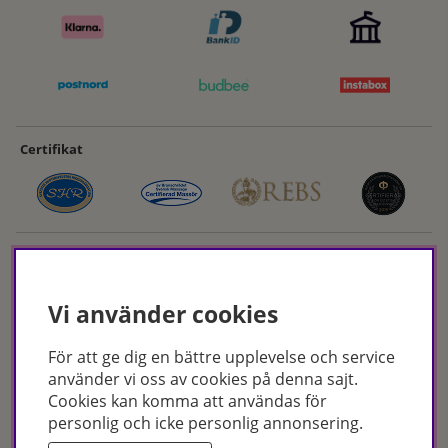
Certifikat
Vi använder cookies
För att ge dig en bättre upplevelse och service
Hudoteket erbjuder ett noga utvalt sortiment inom hudvård, hårvård och
använder vi oss av cookies på denna sajt.
makeup – både online och i butik. Med över 50 års erfarenhet och
Cookies kan komma att användas för
utbildade hudterapeuter hjälper vi dig att hitta rätt produkter och
personlig och icke personlig annonsering.
behandlingar för just dina behov. Handla enkelt på hudoteket.se eller
besök oss i Jönköping och Malmö.