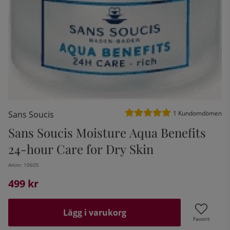
Medelbetyg 5 av 5 Antal be
Sans Soucis
1
Kundomdömen
Sans Soucis Moisture Aqua Benefits
24-hour Care for Dry Skin
kelistan:
Artnr:
10605
499
kr
Lägg i varukorg
Favorit