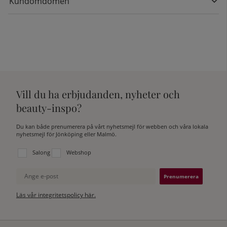
Kundomdömen
Vill du ha erbjudanden, nyheter och
beauty-inspo?
Du kan både prenumerera på vårt nyhetsmejl för webben och våra lokala
nyhetsmejl för Jönköping eller Malmö.
Välj vilken lista du vill prenumerera på:
Salong
Webshop
Ange e-post
Läs vår integritetspolicy här.