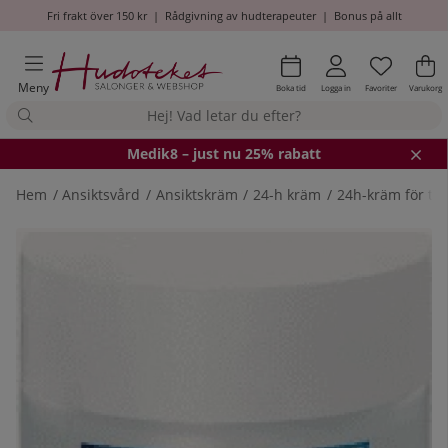
Fri frakt över 150 kr
|
Rådgivning av hudterapeuter
|
Bonus på allt
Önskel
Antal i
.
Va
An
.
Meny
Boka tid
Logga in
Favoriter
Varukorg
Medik8
– just nu 25% rabatt
Hem
Ansiktsvård
Ansiktskräm
24-h kräm
24h-kräm för to
Produktbilder