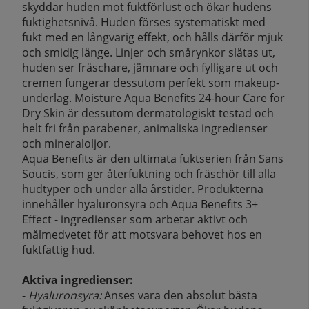
skyddar huden mot fuktförlust och ökar hudens
fuktighetsnivå. Huden förses systematiskt med
fukt med en långvarig effekt, och hålls därför mjuk
och smidig länge. Linjer och smårynkor slätas ut,
huden ser fräschare, jämnare och fylligare ut och
cremen fungerar dessutom perfekt som makeup-
underlag. Moisture Aqua Benefits 24-hour Care for
Dry Skin är dessutom dermatologiskt testad och
helt fri från parabener, animaliska ingredienser
och mineraloljor.
Aqua Benefits är den ultimata fuktserien från Sans
Soucis, som ger återfuktning och fräschör till alla
hudtyper och under alla årstider. Produkterna
innehåller hyaluronsyra och Aqua Benefits 3+
Effect - ingredienser som arbetar aktivt och
målmedvetet för att motsvara behovet hos en
fuktfattig hud.
Aktiva ingredienser:
-
Hyaluronsyra:
Anses vara den absolut bästa