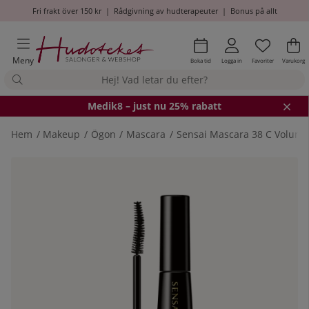
Fri frakt över 150 kr
|
Rådgivning av hudterapeuter
|
Bonus på allt
Önskel
Antal i
.
Va
An
.
Meny
Boka tid
Logga in
Favoriter
Varukorg
Medik8
– just nu 25% rabatt
Hem
Makeup
Ögon
Mascara
Sensai Mascara 38 C Volumis
Produktbilder