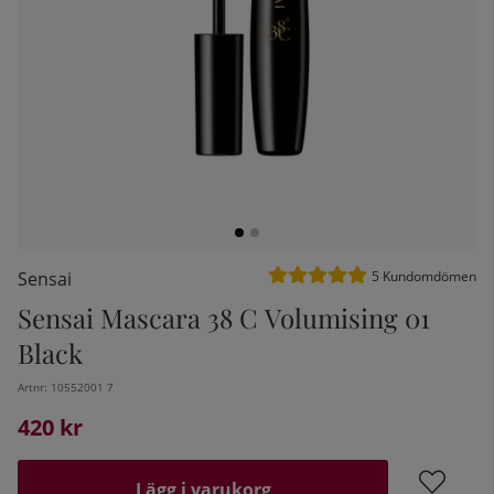
Medelbetyg 5 av 5 Antal be
Sensai
5
Kundomdömen
Sensai Mascara 38 C Volumising 01
kelistan:
Black
Artnr:
10552001 7
420
kr
Lägg i varukorg