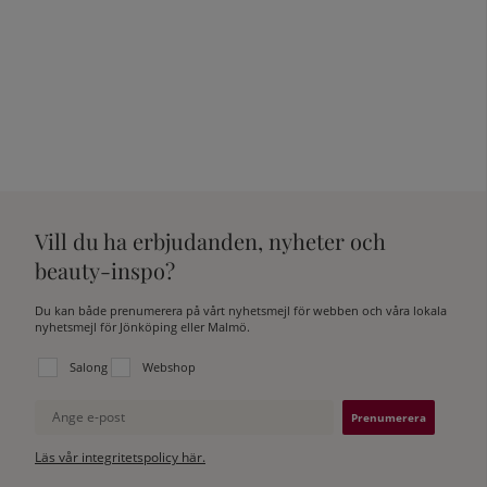
varje effekt, från dramatisk till
naturlig. Allt handlar om att hitta det
bästa alternativet för dig. Vattenfast?
Volym? Diskret? Känsliga ögon? We
got you!
Vill du ha erbjudanden, nyheter och
beauty-inspo?
Du kan både prenumerera på vårt nyhetsmejl för webben och våra lokala
nyhetsmejl för Jönköping eller Malmö.
Välj vilken lista du vill prenumerera på:
Salong
Webshop
Ange e-post
Läs vår integritetspolicy här.