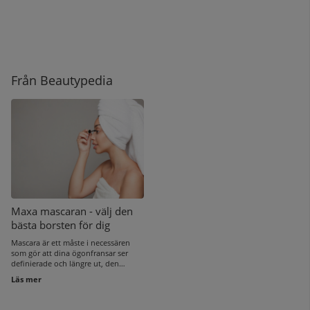
Från Beautypedia
Maxa mascaran - välj den
bästa borsten för dig
Mascara är ett måste i necessären
som gör att dina ögonfransar ser
definierade och längre ut, den
öppnar upp och drar
Läs mer
uppmärksamhet till dina ögon
samtidigt som den bidrar till en mer
vaken blick. Det finns mascaror för