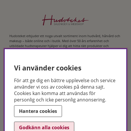
Hudoteket erbjuder ett noga utvalt sortiment inom hudvård, hårvård och
makeup – både online och i butik. Med över 50 års erfarenhet och
utbildade hudterapeuter hjälper vi dig att hitta rätt produkter och
behandlingar för just dina behov. Handla enkelt på hudoteket.se eller
besök oss i Jönköping och Malmö.
Vi använder cookies
Copyright © Hudoteket 2025
För att ge dig en bättre upplevelse och service
Org.nr: 556172-2066
använder vi oss av cookies på denna sajt.
Cookies kan komma att användas för
personlig och icke personlig annonsering.
Hantera cookies
Godkänn alla cookies