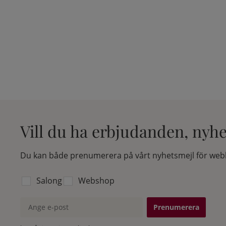
Vill du ha erbjudanden, nyh
Du kan både prenumerera på vårt nyhetsmejl för webb
Välj vilken lista du vill prenumerera på:
Salong
Webshop
Ange e-post