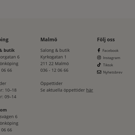
ping
Malmö
Följ oss
& butik
Salong & butik
Facebook
torgatan 6
Kyrkogatan 1
Instagram
Jönköping
211 22 Malmö
Tiktok
 06 66
036 - 12 06 66
Nyhetsbrev
der
Öppettider
r: 10–18
Se aktuella öppettider
här
r: 09–14
oom
svägen 6
Jönköping
 06 66