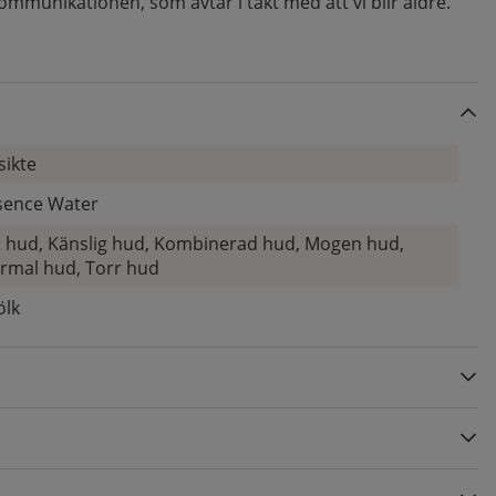
kommunikationen, som avtar i takt med att vi blir äldre.
sikte
sence Water
t hud, Känslig hud, Kombinerad hud, Mogen hud,
rmal hud, Torr hud
ölk