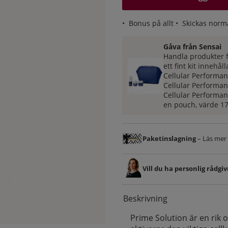
•
Bonus på allt
• Skickas norm
Gåva från Sensai
Handla produkter f
ett fint kit innehål
Cellular Performan
Cellular Performan
Cellular Performan
en p
ouch, v
ärde 17
Paketinslagning
– Läs mer &
Vill du ha personlig rådgi
Beskrivning
Prime Solution är en rik