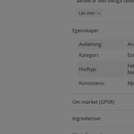
aktiverar den viktiga cell
Läs mer
Egenskaper
Avdelning:
An
Kategori:
Es
Fe
Hudtyp:
No
Konsistens:
Mj
Om märket (GPSR)
Ingredienser