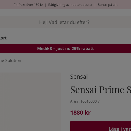
Fri frakt över 150 kr
|
Rådgivning av hudterapeuter
|
Bonus på allt
kort
Medik8
– just nu 25% rabatt
me Solution
Sensai
Sensai Prime 
Artnr:
10010000 7
1880
kr
Lägg i va