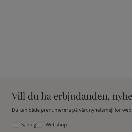
Vill du ha erbjudanden, nyh
Du kan både prenumerera på vårt nyhetsmejl för webb
Välj vilken lista du vill prenumerera på:
Salong
Webshop