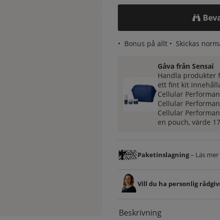
Bev
•
Bonus på allt
• Skickas norm
Gåva från Sensai
Handla produkter f
ett fint kit innehål
Cellular Performan
Cellular Performan
Cellular Performan
en p
ouch, v
ärde 17
Paketinslagning
– Läs mer &
Vill du ha personlig rådgi
Beskrivning