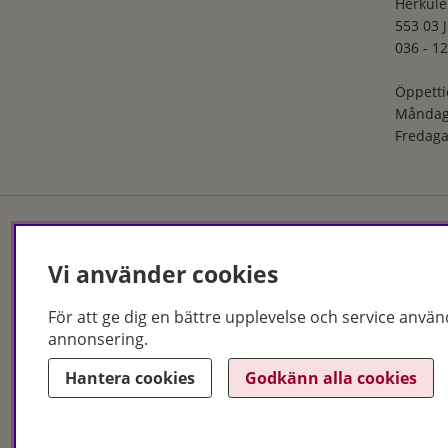
Herkule
553 03 
036 - 12
Öppetti
Måndag
Fredaga
Vi använder cookies
Hudoteket erbjuder ett no
och i butik. Med över 50 år
produkter och behandlingar
För att ge dig en bättre upplevelse och service använ
Jönköping och Malmö.
annonsering.
Copyright © Hudoteket 20
Hantera cookies
Godkänn alla cookies