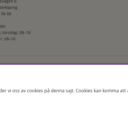
svägen 6
Jönköping
 06 66
der
–torsdag: 08–18
r: 08–16
ga utvalt sortiment inom hudvård, hårvård och makeup – både online
s erfarenhet och utbildade hudterapeuter hjälper vi dig att hitta rätt
 för just dina behov. Handla enkelt på hudoteket.se eller besök oss i
der vi oss av cookies på denna sajt.
Cookies kan komma att a
25