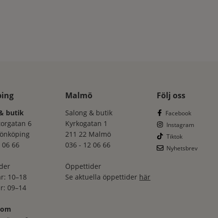
ping
Malmö
Följ oss
& butik
Salong & butik
Facebook
torgatan 6
Kyrkogatan 1
Instagram
Jönköping
211 22 Malmö
Tiktok
 06 66
036 - 12 06 66
Nyhetsbrev
der
Öppettider
r: 10–18
Se aktuella öppettider
här
r: 09–14
oom