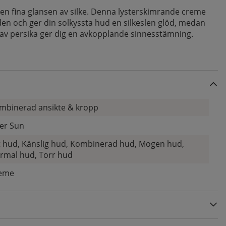
n fina glansen av silke. Denna lysterskimrande creme
en och ger din solkyssta hud en silkeslen glöd, medan
av persika ger dig en avkopplande sinnesstämning.
mbinerad ansikte & kropp
ter Sun
t hud, Känslig hud, Kombinerad hud, Mogen hud,
rmal hud, Torr hud
eme