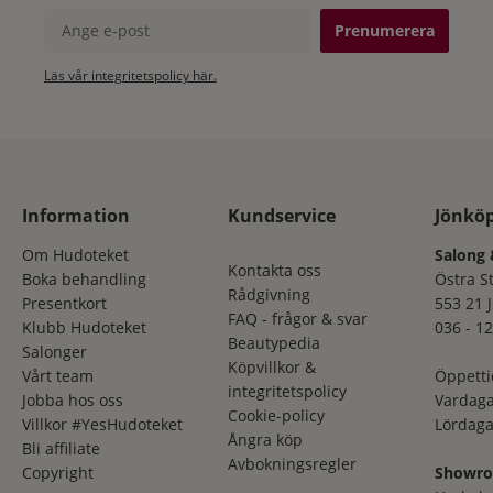
Ange e-post
Läs vår integritetspolicy här.
Information
Kundservice
Jönkö
Om Hudoteket
Salong 
Kontakta oss
Boka behandling
Östra S
Rådgivning
Presentkort
553 21 
FAQ - frågor & svar
Klubb Hudoteket
036 - 12
Beautypedia
Salonger
Köpvillkor &
Vårt team
Öppetti
integritetspolicy
Jobba hos oss
Vardaga
Cookie-policy
Villkor #YesHudoteket
Lördaga
Ångra köp
Bli affiliate
Avbokningsregler
Copyright
Showr