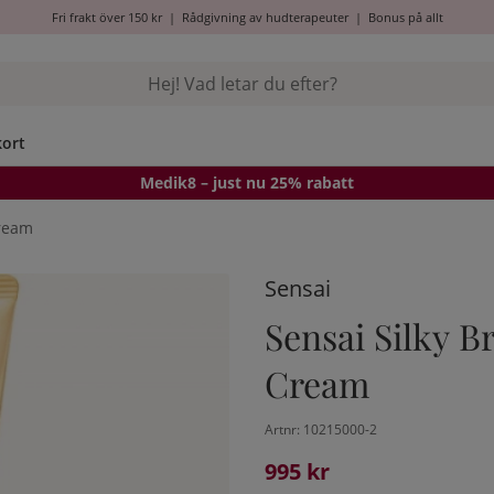
Fri frakt över 150 kr
|
Rådgivning av hudterapeuter
|
Bonus på allt
kort
Medik8
– just nu 25% rabatt
Cream
Sensai
Sensai Silky B
Cream
Artnr:
10215000-2
995
kr