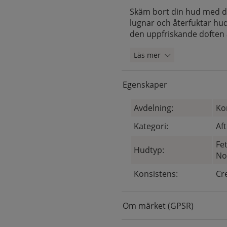
Skäm bort din hud med de
lugnar och återfuktar hud
den uppfriskande doften 
Läs mer
Egenskaper
Avdelning:
Ko
Kategori:
Af
Fe
Hudtyp:
No
Konsistens:
Cr
Om märket (GPSR)