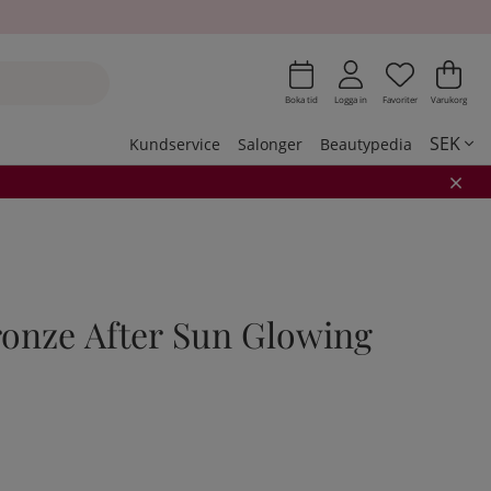
Önskeli
Antal i 
.
Var
Ant
.
Boka tid
Logga in
Favoriter
Varukorg
SEK
Kundservice
Salonger
Beautypedia
ronze After Sun Glowing