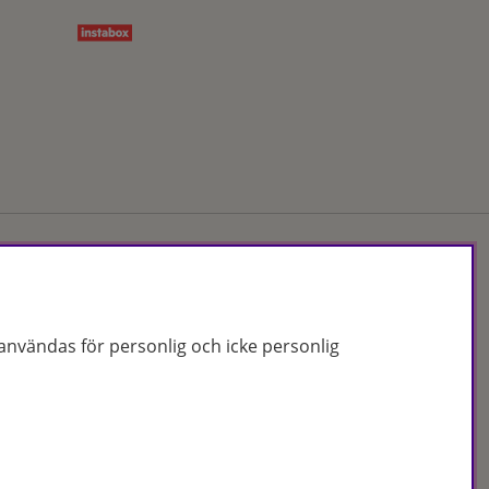
Org.nr: 556172-2066
nvändas för personlig och icke personlig