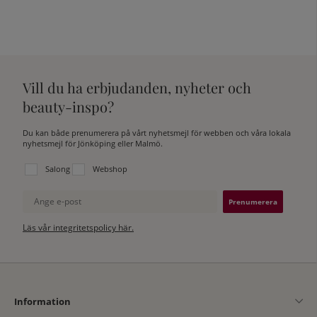
Vill du ha erbjudanden, nyheter och
beauty-inspo?
Du kan både prenumerera på vårt nyhetsmejl för webben och våra lokala
nyhetsmejl för Jönköping eller Malmö.
Välj vilken lista du vill prenumerera på:
Salong
Webshop
Ange e-post
Läs vår integritetspolicy här.
Information