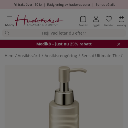
Fri frakt över 150 kr
|
Rådgivning av hudterapeuter
|
Bonus på allt
Önskel
Antal i
.
Va
An
.
Meny
Boka tid
Logga in
Favoriter
Varukorg
Medik8
– just nu 25% rabatt
Hem
Ansiktsvård
Ansiktsrengöring
Sensai Ultimate The Cle
Produktbilder