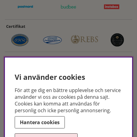
Certifikat
Vi använder cookies
För att ge dig en bättre upplevelse och service
Hudoteket erbjuder ett noga utvalt sortiment inom hudvård, hårvård och
använder vi oss av cookies på denna sajt.
makeup – både online och i butik. Med över 50 års erfarenhet och
Cookies kan komma att användas för
utbildade hudterapeuter hjälper vi dig att hitta rätt produkter och
personlig och icke personlig annonsering.
behandlingar för just dina behov. Handla enkelt på hudoteket.se eller
besök oss i Jönköping och Malmö.
Hantera cookies
Copyright © Hudoteket 2025