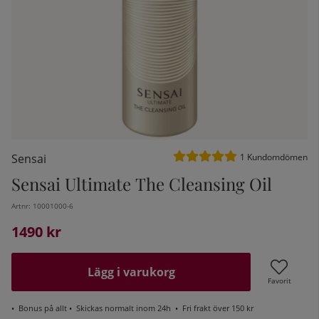
Medelbetyg 5 av 5 Antal be
Sensai
1
Kundomdömen
Sensai Ultimate The Cleansing Oil
Artnr:
10001000-6
kelistan:
1490
kr
Lägg i varukorg
Favorit
•
Bonus på allt
• Skickas normalt inom 24h •
Fri frakt över 150 kr