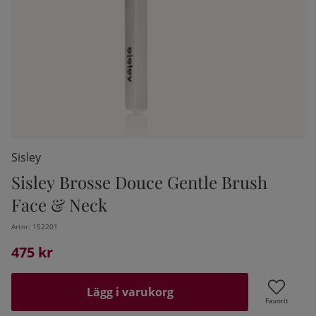
Sisley
Sisley Brosse Douce Gentle Brush
Face & Neck
kelistan:
Artnr:
152201
475
kr
Lägg i varukorg
Favorit