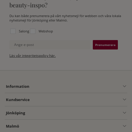
beauty-inspo?
Du kan både prenumerera på vårt nyhetsmejl för webben och våra lokala
nyhetsmejl för Jönköping eller Malmö.
Välj vilken lista du vill prenumerera på:
Salong
Webshop
Ange e-post
Läs vår integritetspolicy här.
Information
Kundservice
Jönköping
Malmö