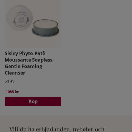
Sisley Phyto-Patê
Moussante Soapless
Gentle Foaming
Cleanser
Sisley
1 085 kr
Köp
Vill du ha erbjudanden, nyheter och