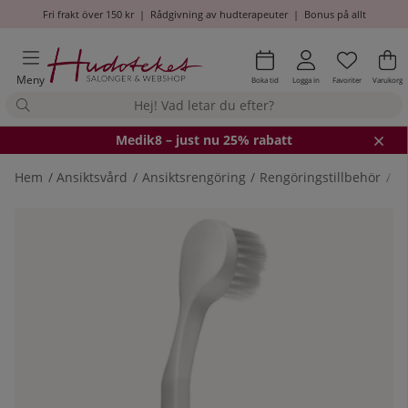
Fri frakt över 150 kr
|
Rådgivning av hudterapeuter
|
Bonus på allt
Önskel
Antal i
.
Va
An
.
Meny
Boka tid
Logga in
Favoriter
Varukorg
Medik8
– just nu 25% rabatt
Hem
Ansiktsvård
Ansiktsrengöring
Rengöringstillbehör
Si
Produktbilder