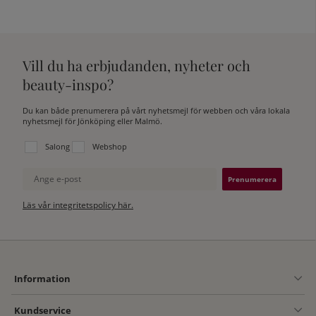
Vill du ha erbjudanden, nyheter och
beauty-inspo?
Du kan både prenumerera på vårt nyhetsmejl för webben och våra lokala
nyhetsmejl för Jönköping eller Malmö.
Välj vilken lista du vill prenumerera på:
Salong
Webshop
Ange e-post
Läs vår integritetspolicy här.
Information
Kundservice