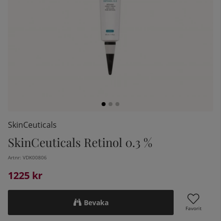
SkinCeuticals
SkinCeuticals Retinol 0.3 %
kelistan:
Artnr:
VDK00806
1225
kr
Bevaka
Favorit