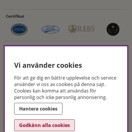
Certifikat
Vi använder cookies
För att ge dig en bättre upplevelse och service
Hudoteket erbjuder ett noga utvalt sortiment inom hudvård, hårvård och
använder vi oss av cookies på denna sajt.
makeup – både online och i butik. Med över 50 års erfarenhet och
Cookies kan komma att användas för
utbildade hudterapeuter hjälper vi dig att hitta rätt produkter och
personlig och icke personlig annonsering.
behandlingar för just dina behov. Handla enkelt på hudoteket.se eller
besök oss i Jönköping och Malmö.
Hantera cookies
Copyright © Hudoteket 2025
Godkänn alla cookies
Org.nr: 556172-2066