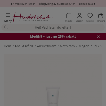
Fri frakt över 150 kr
|
Rådgivning av hudterapeuter
|
Bonus på allt
Önskel
Antal i
.
Va
An
.
Meny
Boka tid
Logga in
Favoriter
Varukorg
Medik8
– just nu 25% rabatt
Hem
Ansiktsvård
Ansiktskräm
Nattkräm
Mogen hud
Ski
Produktbilder