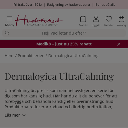
Fri frakt över 150 kr
|
Rådgivning av hudterapeuter
|
Bonus på allt
Önskel
Antal i
.
Va
An
.
Meny
Boka tid
Logga in
Favoriter
Varukorg
Medik8
– just nu 25% rabatt
Hem
Produktserier
Dermalogica UltraCalming
Dermalogica UltraCalming
UltraCalming är, precis som namnet avslöjer, en serie för
dig som har känslig hud. Här har du allt du behöver för att
förebygga och behandla känslig eller överansträngd hud.
Produkterna reducerar rodnad och lindrig hudirritation,
samtidigt som din huds naturliga barriärfunktion och
Läs mer
förmåga att bevara fukt stärks.