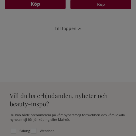
Köp
Köp
Till toppen
Vill du ha erbjudanden, nyheter och
beauty-inspo?
Du kan både prenumerera på vårt nyhetsmejl för webben och våra lokala
nyhetsmejl för Jönköping eller Malmö.
Välj vilken lista du vill prenumerera på:
Salong
Webshop