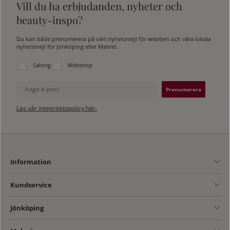
Vill du ha erbjudanden, nyheter och
beauty-inspo?
Du kan både prenumerera på vårt nyhetsmejl för webben och våra lokala
nyhetsmejl för Jönköping eller Malmö.
Välj vilken lista du vill prenumerera på:
Salong
Webshop
Ange e-post
Läs vår integritetspolicy här.
Information
Kundservice
Jönköping