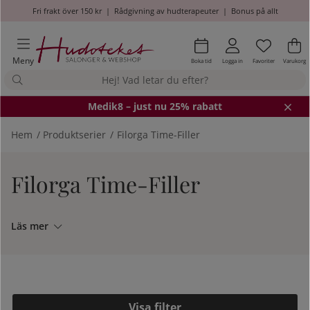
Fri frakt över 150 kr
|
Rådgivning av hudterapeuter
|
Bonus på allt
Önskel
Antal i
.
Va
An
.
Meny
Boka tid
Logga in
Favoriter
Varukorg
Medik8
– just nu 25% rabatt
Hem
Produktserier
Filorga Time-Filler
Filorga Time-Filler
Läs mer
Filtrera