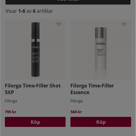
Visar
1-6
av
6
artiklar
Produkter
Filorga Time-Filler Shot
Filorga Time-Filler
kelistan:
5XP
Essence
Filorga
Filorga
795 kr
560 kr
Köp
Köp