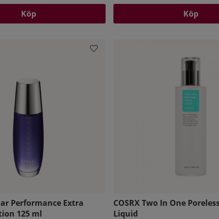
Köp
Köp
lar Performance Extra
COSRX Two In One Poreles
tion 125 ml
Liquid