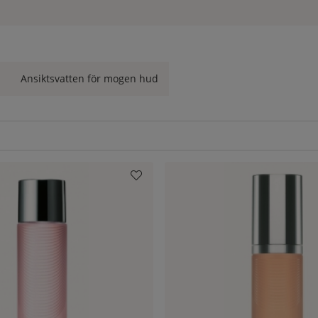
 produkter som passar din hudtyp? Kontakta oss på
kundtjänst
så
 (Sveriges Hudterapeuters Riksorganisation) för din trygghets sku
en, för att du med säkerhet ska få äkta varor.
Ansiktsvatten för mogen hud