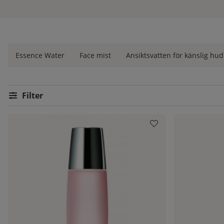
Vill du ha rådgivning av diplomerade hudterapeuter om vilka
hjälper vi dig gärna. Hudoteket är sedan 1972 medlemmar i SHR
Vi är givetvis auktoriserad återförsäljare av alla våra varumärk
Essence Water
Face mist
Ansiktsvatten för känslig hud
Filtrera
Produkter