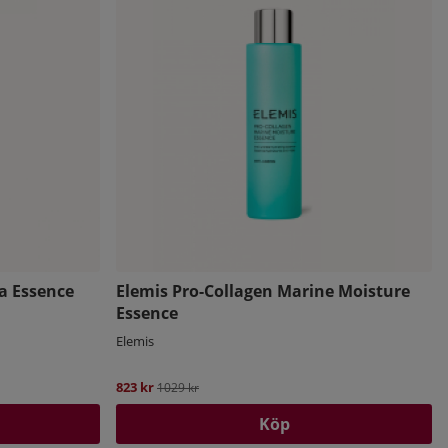
a Essence
Elemis Pro-Collagen Marine Moisture
Essence
Elemis
823 kr
Ordinarie pris:
1029 kr
Köp