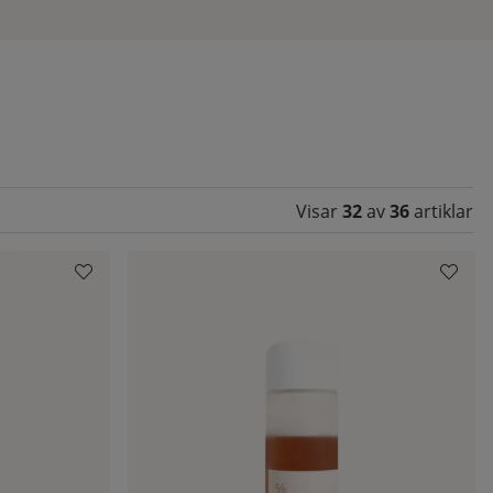
ll.
Visar
32
av
36
artiklar