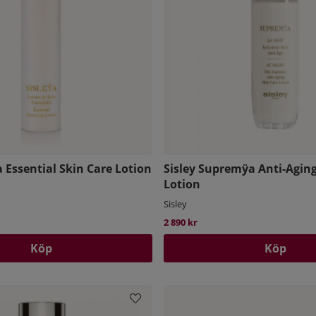
a Essential Skin Care Lotion
Sisley Supremÿa Anti-Aging
Lotion
Sisley
2 890 kr
Köp
Köp