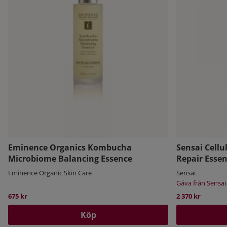
Eminence Organics Kombucha
Sensai Cellu
Microbiome Balancing Essence
Repair Esse
Eminence Organic Skin Care
Sensai
Gåva från Sensai
675 kr
2 370 kr
Köp