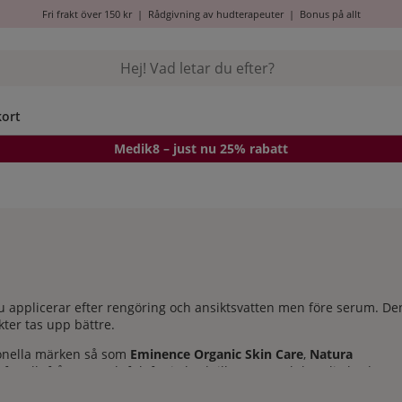
Fri frakt över 150 kr
|
Rådgivning av hudterapeuter
|
Bonus på allt
kort
Medik8
– just nu 25% rabatt
du applicerar efter rengöring och ansiktsvatten men före serum. De
ter tas upp bättre.
ionella märken så som
Eminence Organic Skin Care
,
Natura
 för allt från torr och fuktfattig hud till mogen och känslig hud, me