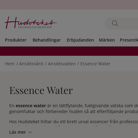
Produkter
Behandlingar
Erbjudanden
Märken
Present
Hem
Ansiktsvård
Ansiktsvatten
Essence Water
Essence Water
En
essence water
är en lättflytande, fuktgivande vätska som 
genomfuktar och förbereder huden så att efterföljande produk
Hos Hudoteket hittar du ett brett urval essencer från profess
Bissé
och
Neuraé
, med flera. Sortimentet finns i formuleringar
Läs mer
både fermenterade essencer och rikare behandlingslotioner.