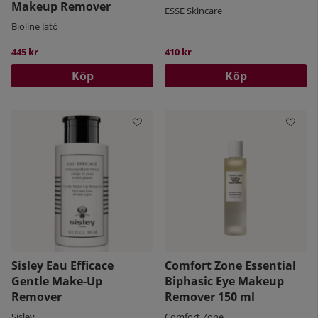
Makeup Remover
ESSE Skincare
Bioline Jatò
445 kr
410 kr
Köp
Köp
Sisley Eau Efficace
Comfort Zone Essential
Gentle Make-Up
Biphasic Eye Makeup
Remover
Remover 150 ml
Sisley
Comfort Zone