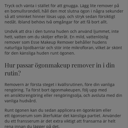
Tryck och vänta i stället för att gnugga. Lägg lite remover på
en bomullsrondell, håll den mot slutna ögon i några sekunder
så att sminket hinner lösas upp, och stryk sedan försiktigt
nedåt. Ibland behövs två omgångar för att få bort allt.
Undvik att dra i den tunna huden och använd ljummet, inte
hett, vatten om du sköljer efteråt. En mild, vattenlöslig
remover som
Esse Makeup Remover
behåller hudens
naturliga lipidbarriär och stör inte mikrofloran, vilket är skönt
för den känsliga huden runt ögonen.
Hur passar ögonmakeup remover in i din
rutin?
Removern är första steget i kvällsrutinen, före din vanliga
rengöring. Ta först bort ögonmakeupen, följ upp med
en
ansiktsrengöring
eller
rengöringsolja
, och avsluta med din
vanliga hudvård.
Runt ögonen kan du sedan applicera en
ögonkräm
eller
ett
ögonserum
som återfuktar det känsliga partiet. Använder
du ett
fransserum
är det extra viktigt att fransarna är helt
rena innan du lägger på det.