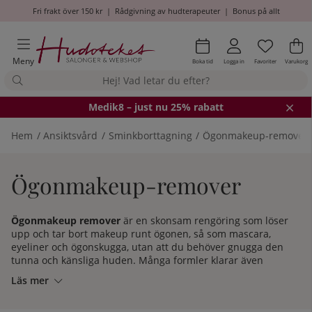
Fri frakt över 150 kr
|
Rådgivning av hudterapeuter
|
Bonus på allt
Önskel
Antal i
.
Va
An
.
Meny
Boka tid
Logga in
Favoriter
Varukorg
Medik8
– just nu 25% rabatt
Hem
Ansiktsvård
Sminkborttagning
Ögonmakeup-remover
Ögonmakeup-remover
Ögonmakeup remover
är en skonsam rengöring som löser
upp och tar bort makeup runt ögonen, så som mascara,
eyeliner och ögonskugga, utan att du behöver gnugga den
tunna och känsliga huden. Många formler klarar även
vattenfast smink och är anpassade för känsliga ögon och
Läs mer
dig som bär kontaktlinser.
Hos Hudoteket hittar du ett brett urval ögonmakeup