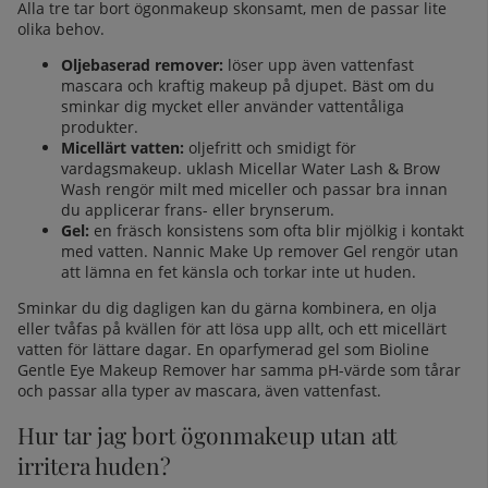
Alla tre tar bort ögonmakeup skonsamt, men de passar lite
olika behov.
Oljebaserad remover:
löser upp även vattenfast
mascara och kraftig makeup på djupet. Bäst om du
sminkar dig mycket eller använder vattentåliga
produkter.
Micellärt vatten:
oljefritt och smidigt för
vardagsmakeup.
uklash Micellar Water Lash & Brow
Wash
rengör milt med miceller och passar bra innan
du applicerar frans- eller brynserum.
Gel:
en fräsch konsistens som ofta blir mjölkig i kontakt
med vatten.
Nannic Make Up remover Gel
rengör utan
att lämna en fet känsla och torkar inte ut huden.
Sminkar du dig dagligen kan du gärna kombinera, en olja
eller tvåfas på kvällen för att lösa upp allt, och ett micellärt
vatten för lättare dagar. En oparfymerad gel som
Bioline
Gentle Eye Makeup Remover
har samma pH-värde som tårar
och passar alla typer av mascara, även vattenfast.
Hur tar jag bort ögonmakeup utan att
irritera huden?