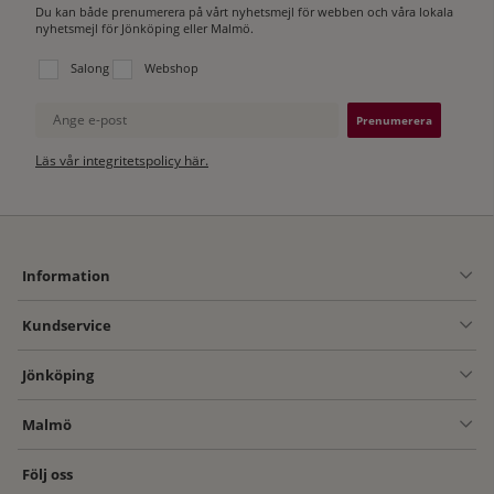
Du kan både prenumerera på vårt nyhetsmejl för webben och våra lokala
nyhetsmejl för Jönköping eller Malmö.
Välj vilken lista du vill prenumerera på:
Salong
Webshop
Ange e-post
Läs vår integritetspolicy här.
Information
Kundservice
Jönköping
Malmö
Följ oss