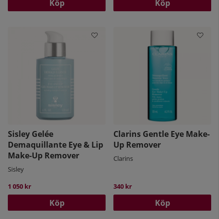
Köp
Köp
Sisley Gelée
Clarins Gentle Eye Make-
Demaquillante Eye & Lip
Up Remover
Make-Up Remover
Clarins
Sisley
1 050 kr
340 kr
Köp
Köp