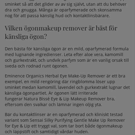
sminket så att det glider av av sig självt, utan att du behöver
dra och gnugga. Många är oparfymerade och skonsamma
nog för att passa
känslig hud
och kontaktlinsbärare.
Vilken ögonmakeup remover är bäst för
känsliga ögon?
Den bästa för känsliga ögon är en mild, oparfymerad formula
med lugnande ingredienser. Leta efter aloe vera, kamomill
och gurkextrakt, och undvik parfym som är en vanlig orsak till
sveda och rodnad runt ögonen.
Eminence Organics Herbal Eye Make-Up Remover
är ett bra
exempel, en mild rengöring där ringblomma löser upp
sminket medan kamomill, lavendel och gurkextrakt lugnar det
känsliga ögonpartiet. Är ögonen lätt irriterade
fungerar
Natura Bissé Eye & Lip Makeup Remover
bra,
eftersom den svalkar och lämnar ingen oljig yta.
Bär du kontaktlinser är en oparfymerad och kliniskt testad
variant som
Sensai Silky Purifying Gentle Make Up Remover
for Eye & Lip
ett tryggt val, som tar bort både ögonmakeup
och läppstift och samtidigt vårdar huden.