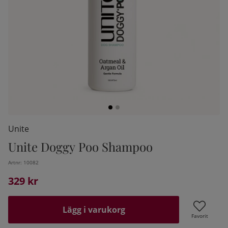
Unite
Unite Doggy Poo Shampoo
kelistan:
Artnr:
10082
329
kr
Lägg i varukorg
Favorit