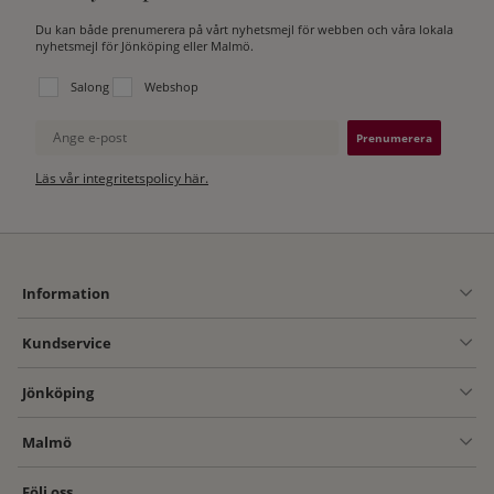
Du kan både prenumerera på vårt nyhetsmejl för webben och våra lokala
nyhetsmejl för Jönköping eller Malmö.
Välj vilken lista du vill prenumerera på:
Salong
Webshop
Ange e-post
Läs vår integritetspolicy här.
Information
Kundservice
Jönköping
Malmö
Följ oss