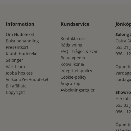
Information
Kundservice
Jönkö
Om Hudoteket
Salong 
Kontakta oss
Boka behandling
Östra S
Rådgivning
Presentkort
553 21 
FAQ - frågor & svar
Klubb Hudoteket
036 - 12
Beautypedia
Salonger
Köpvillkor &
Vårt team
Öppetti
integritetspolicy
Jobba hos oss
Vardaga
Cookie-policy
Villkor #YesHudoteket
Lördaga
Ångra köp
Bli affiliate
Avbokningsregler
Copyright
Showr
Herkule
553 03 
036 - 12
Öppetti
Måndag