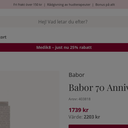
Fri frakt över 150 kr
|
Rådgivning av hudterapeuter
|
Bonus på allt
kort
Medik8
– just nu 25% rabatt
Babor
Babor 70 Anni
Artnr:
403818
1739
kr
Värde:
2203 kr