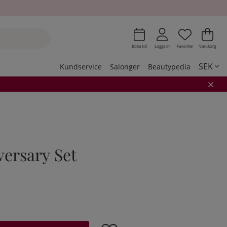
Önskeli
Antal i 
.
Var
Ant
.
Boka tid
Logga in
Favoriter
Varukorg
SEK
Kundservice
Salonger
Beautypedia
versary Set