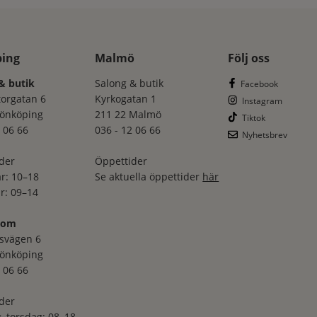
ping
Malmö
Följ oss
& butik
Salong & butik
Facebook
torgatan 6
Kyrkogatan 1
Instagram
Jönköping
211 22 Malmö
Tiktok
 06 66
036 - 12 06 66
Nyhetsbrev
der
Öppettider
r: 10–18
Se aktuella öppettider
här
r: 09–14
oom
svägen 6
Jönköping
 06 66
der
–torsdag: 08–18