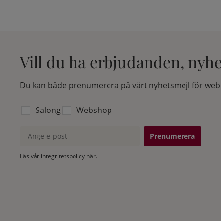
Vill du ha erbjudanden, nyh
Du kan både prenumerera på vårt nyhetsmejl för webb
Välj vilken lista du vill prenumerera på:
Salong
Webshop
Ange e-post
Läs vår integritetspolicy här.