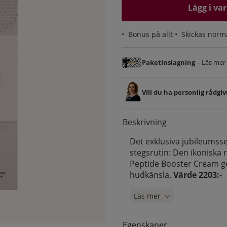
Lägg i va
•
Bonus på allt
• Skickas norm
Paketinslagning
– Läs mer &
Vill du ha personlig rådgi
Beskrivning
Det exklusiva jubileumsse
stegsrutin: Den ikoniska 
Peptide Booster Cream ger
hudkänsla.
Värde 2203:-
Läs mer
Egenskaper