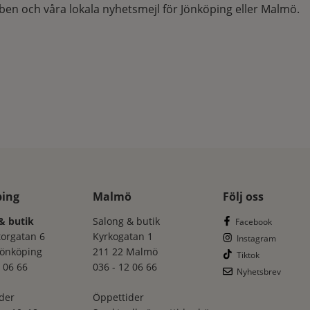
en och våra lokala nyhetsmejl för Jönköping eller Malmö.
ping
Malmö
Följ oss
& butik
Salong & butik
Facebook
torgatan 6
Kyrkogatan 1
Instagram
Jönköping
211 22 Malmö
Tiktok
 06 66
036 - 12 06 66
Nyhetsbrev
der
Öppettider