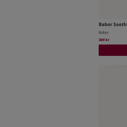
Babor Sooth
Babor
369 kr