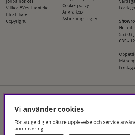
Jobba hos oss
Vardaga
Cookie-policy
Villkor #YesHudoteket
Lördaga
Ångra köp
Bli affiliate
Avbokningsregler
Copyright
Showr
Herkule
553 03 
036 - 12
Öppetti
Måndag
Fredaga
Hudoteket erbjuder ett no
Vi använder cookies
och i butik. Med över 50 år
produkter och behandlingar
För att ge dig en bättre upplevelse och service använ
Jönköping och Malmö.
annonsering.