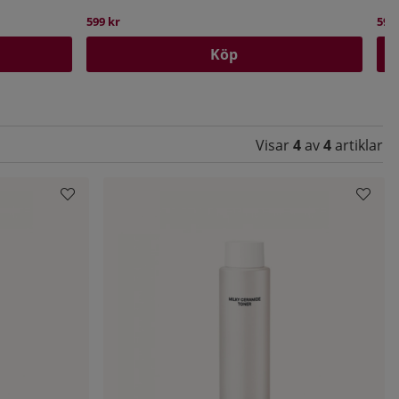
599 kr
599 
Köp
Visar
4
av
4
artiklar