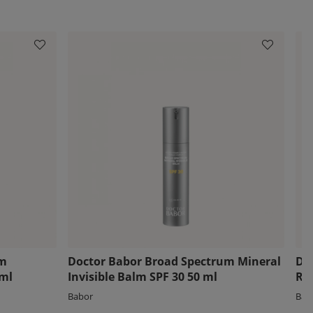
um
Doctor Babor Broad Spectrum Mineral
Do
 ml
Invisible Balm SPF 30 50 ml
Ra
Babor
Bab