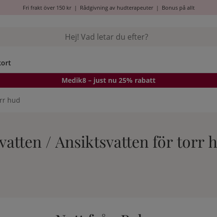
Fri frakt över 150 kr
|
Rådgivning av hudterapeuter
|
Bonus på allt
kort
Medik8
– just nu 25% rabatt
orr hud
vatten / Ansiktsvatten för torr 