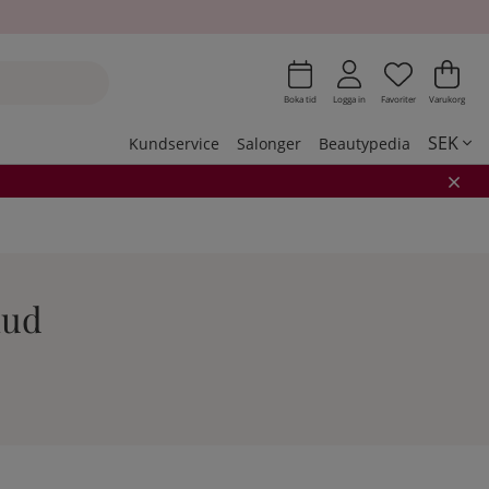
Önskeli
Antal i 
.
Var
Ant
.
Boka tid
Logga in
Favoriter
Varukorg
SEK
Kundservice
Salonger
Beautypedia
hud