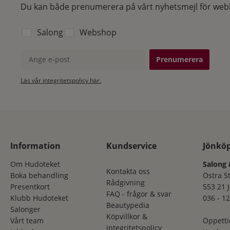
Du kan både prenumerera på vårt nyhetsmejl för webb
Välj vilken lista du vill prenumerera på:
Salong
Webshop
Ange e-post
Läs vår integritetspolicy här.
Information
Kundservice
Jönkö
Om Hudoteket
Salong 
Kontakta oss
Boka behandling
Östra S
Rådgivning
Presentkort
553 21 
FAQ - frågor & svar
Klubb Hudoteket
036 - 12
Beautypedia
Salonger
Köpvillkor &
Vårt team
Öppetti
integritetspolicy