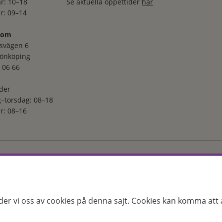
r: 10–18
Se aktuella öppettider
här
r: 09–14
oom
svägen 6
Jönköping
 06 66
der
–torsdag: 08–18
r: 08–16
ga utvalt sortiment inom hudvård, hårvård och makeup – både online
s erfarenhet och utbildade hudterapeuter hjälper vi dig att hitta rätt
 för just dina behov. Handla enkelt på hudoteket.se eller besök oss i
der vi oss av cookies på denna sajt.
Cookies kan komma att a