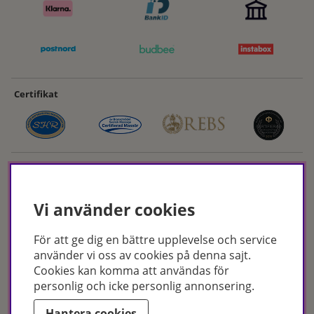
Certifikat
Vi använder cookies
För att ge dig en bättre upplevelse och service
Hudoteket erbjuder ett noga utvalt sortiment inom hudvård, hårvård och
använder vi oss av cookies på denna sajt.
makeup – både online och i butik. Med över 50 års erfarenhet och
Cookies kan komma att användas för
utbildade hudterapeuter hjälper vi dig att hitta rätt produkter och
personlig och icke personlig annonsering.
behandlingar för just dina behov. Handla enkelt på hudoteket.se eller
besök oss i Jönköping och Malmö.
Hantera cookies