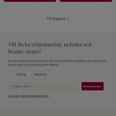
Till toppen
Vill du ha erbjudanden, nyheter och
beauty-inspo?
Du kan både prenumerera på vårt nyhetsmejl för webben och våra lokala
nyhetsmejl för Jönköping eller Malmö.
Välj vilken lista du vill prenumerera på:
Salong
Webshop
Ange e-post
Läs vår integritetspolicy här.