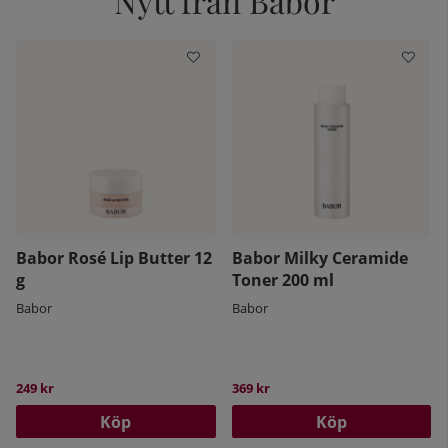
Nytt från Babor
Babor Rosé Lip Butter 12
Babor Milky Ceramide
g
Toner 200 ml
kelistan:
Babor
Babor
249 kr
369 kr
Köp
Köp