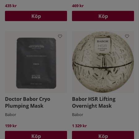
435 kr
469 kr
Köp
Köp
Doctor Babor Cryo
Babor HSR Lifting
Plumping Mask
Overnight Mask
Babor
Babor
159 kr
1 329 kr
Köp
Köp