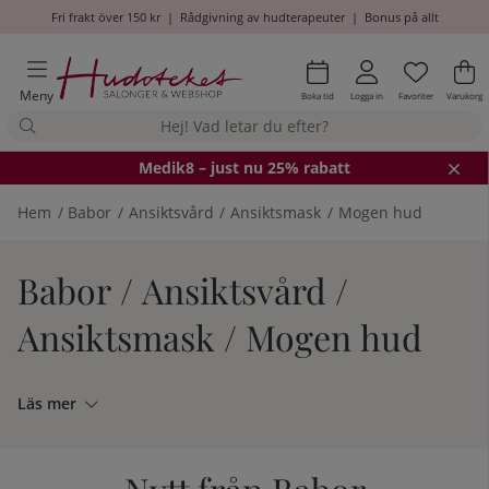
Fri frakt över 150 kr
|
Rådgivning av hudterapeuter
|
Bonus på allt
Önskel
Antal i
.
Va
An
.
Meny
Boka tid
Logga in
Favoriter
Varukorg
Medik8
– just nu 25% rabatt
Hem
Babor
Ansiktsvård
Ansiktsmask
Mogen hud
Babor / Ansiktsvård /
Ansiktsmask / Mogen hud
Läs mer