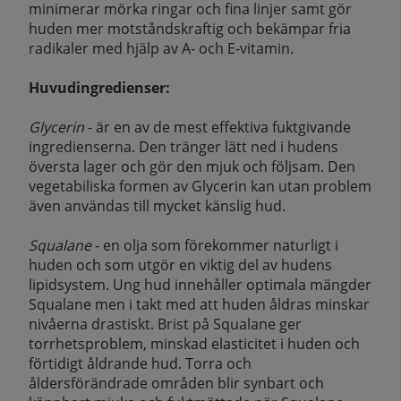
minimerar mörka ringar och fina linjer samt gör
huden mer motståndskraftig och bekämpar fria
radikaler med hjälp av A- och E-vitamin.
Huvudingredienser:
Glycerin
- är en av de mest effektiva fuktgivande
ingredienserna. Den tränger lätt ned i hudens
översta lager och gör den mjuk och följsam. Den
vegetabiliska formen av Glycerin kan utan problem
även användas till mycket känslig hud.
Squalane
- en olja som förekommer naturligt i
huden och som utgör en viktig del av hudens
lipidsystem. Ung hud innehåller optimala mängder
Squalane men i takt med att huden åldras minskar
nivåerna drastiskt. Brist på Squalane ger
torrhetsproblem, minskad elasticitet i huden och
förtidigt åldrande hud. Torra och
åldersförändrade områden blir synbart och