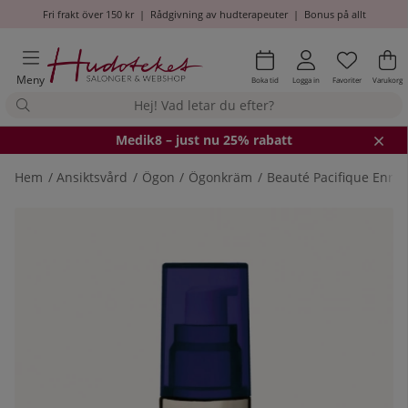
Fri frakt över 150 kr
|
Rådgivning av hudterapeuter
|
Bonus på allt
Önskel
Antal i
.
Va
An
.
Meny
Boka tid
Logga in
Favoriter
Varukorg
Medik8
– just nu 25% rabatt
Hem
Ansiktsvård
Ögon
Ögonkräm
Beauté Pacifique Enric
Produktbilder