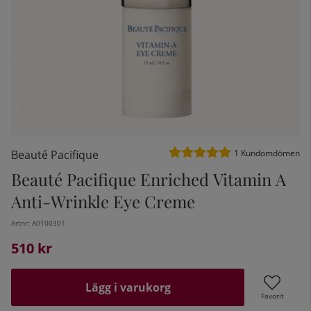
Medelbetyg 5 av 5 Antal be
Beauté Pacifique
1
Kundomdömen
Beauté Pacifique Enriched Vitamin A
Anti-Wrinkle Eye Creme
kelistan:
Artnr:
A0100301
510
kr
Lägg i varukorg
Favorit