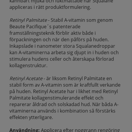
kännbart mjuka och fuktmättade när Squalane
appliceras i rätt produktformulering.
Retinyl Palmitate
- Stabil A-vitamin som genom
Beaute Pacifique´s patenterade
framställningsteknik förblir aktiv både i
förpackningen och när den påförs på huden.
Inkapslade i nanometer stora Squalanedroppar
kan A-vitaminerna arbeta sig djupt in i huden och
stimulera hudens celler och återskapa förlorad
kollagenstruktur.
Retinyl Acetate
- är liksom Retinyl Palmitate en
stabil form av A-vitamin som är kraftfullt verkande
på huden. Retinyl Acetate har i likhet med Retinyl
Palmitate kollagenstimulerande effekt och
reparerar åldrad och solskadad hud. När båda A-
vitaminerna används i kombination så förstärks
effekten ytterligare.
Användning:
Applicera efter noggrann rengöring