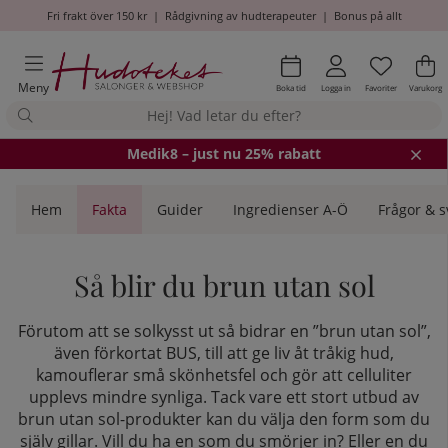
Fri frakt över 150 kr
|
Rådgivning av hudterapeuter
|
Bonus på allt
Önskel
Antal i
.
Va
An
.
Meny
Boka tid
Logga in
Favoriter
Varukorg
Medik8
– just nu 25% rabatt
Hem
Fakta
Guider
Ingredienser A-Ö
Frågor & s
Så blir du brun utan sol
Förutom att se solkysst ut så bidrar en ”brun utan sol”,
även förkortat BUS, till att ge liv åt tråkig hud,
kamouflerar små skönhetsfel och gör att celluliter
upplevs mindre synliga. Tack vare ett stort utbud av
brun utan sol-produkter kan du välja den form som du
själv gillar. Vill du ha en som du smörjer in? Eller en du