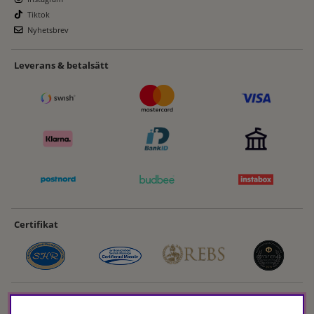
Tiktok
Nyhetsbrev
Leverans & betalsätt
Certifikat