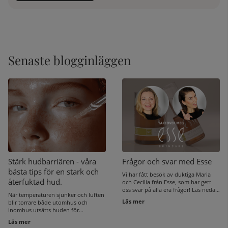
Senaste blogginläggen
Stärk hudbarriären - våra
Frågor och svar med Esse
bästa tips för en stark och
Vi har fått besök av duktiga Maria
återfuktad hud.
och Cecilia från Esse, som har gett
oss svar på alla era frågor! Läs nedan
När temperaturen sjunker och luften
om de bästa produkterna för
Läs mer
blir torrare både utomhus och
perioral dermatit, tonårshud och
inomhus utsätts huden för
pigmenteringar och bli din egen
påfrestningar. Hudens yttersta
Esse-expert! Du kan också kika in vår
Läs mer
försvarslinje, hudbarriären, är
livestream tillsammans med Esse på