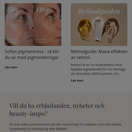
avgörande för att behålla fukt och
vår Instagram.
hålla irriterande ämnen borta. Om
denna barriär tappar styrka kan
huden reagera med torrhet, rodnad
och tillstånd som perioral dermatit. I
detta inlägg förklarar vi vad
hudbarriären egentligen är och hur
du med rätt ingredienser och rätt
rutiner kan hjälpa den att hålla sig
stark.
Sofies pigmentresa - så blir
Retinolguide: Maxa effekten
du av med pigmenteringar
av retinol.
Retinol är en av hudvårdens mest
Läs mer
hyllade ingredienser för sin förmåga
att stimulera cellförnyelsen och
reducera fina linjer. Många är
Läs mer
nyfikna på hur man kan få ut det
mesta av retinol utan att torka ut
eller irritera huden. Här guidar vi dig
igenom vilka ingredienser som
fungerar bäst tillsammans med
Vill du ha erbjudanden, nyheter och
retinol, vad du ska undvika och de
vanligaste fallgroparna.
beauty-inspo?
Du kan både prenumerera på vårt nyhetsmejl för webben och våra lokala
nyhetsmejl för Jönköping eller Malmö.