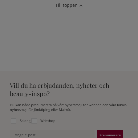
Till toppen
Vill du ha erbjudanden, nyheter och
beauty-inspo?
Du kan både prenumerera på vårt nyhetsmejl för webben och våra lokala
nyhetsmejl för Jönköping eller Malmö.
Välj vilken lista du vill prenumerera på:
Salong
Webshop
Ange e-post