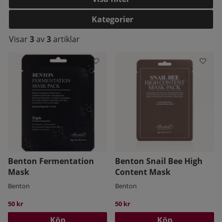
Kategorier
Visar
3
av
3
artiklar
kelistan:
Benton Fermentation
Benton Snail Bee High
Mask
Content Mask
Benton
Benton
50 kr
50 kr
Köp
Köp