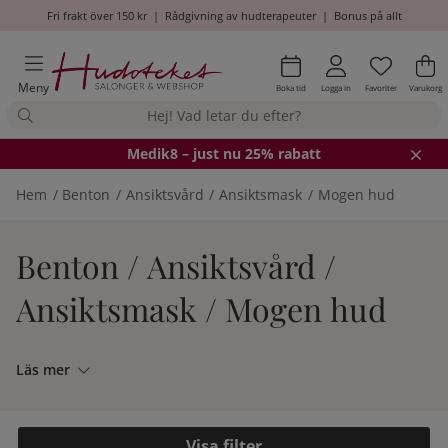
Fri frakt över 150 kr
|
Rådgivning av hudterapeuter
|
Bonus på allt
Önskel
Antal i
.
Va
An
.
Meny
Boka tid
Logga in
Favoriter
Varukorg
Medik8
– just nu 25% rabatt
Hem
Benton
Ansiktsvård
Ansiktsmask
Mogen hud
Benton / Ansiktsvård /
Ansiktsmask / Mogen hud
Läs mer
Filtrera