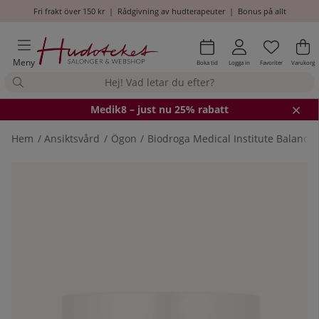
Fri frakt över 150 kr
|
Rådgivning av hudterapeuter
|
Bonus på allt
Önskel
Antal i
.
Va
An
.
Meny
Boka tid
Logga in
Favoriter
Varukorg
Medik8
– just nu 25% rabatt
Hem
Ansiktsvård
Ögon
Biodroga Medical Institute Balancin
Produktbilder