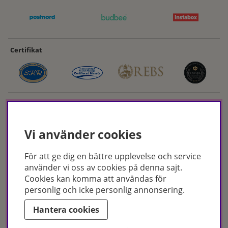
Certifikat
Vi använder cookies
För att ge dig en bättre upplevelse och service
Hudoteket erbjuder ett noga utvalt sortiment inom hudvård, hårvård och
använder vi oss av cookies på denna sajt.
makeup – både online och i butik. Med över 50 års erfarenhet och
Cookies kan komma att användas för
utbildade hudterapeuter hjälper vi dig att hitta rätt produkter och
personlig och icke personlig annonsering.
behandlingar för just dina behov. Handla enkelt på hudoteket.se eller
besök oss i Jönköping och Malmö.
Hantera cookies
Copyright © Hudoteket 2025