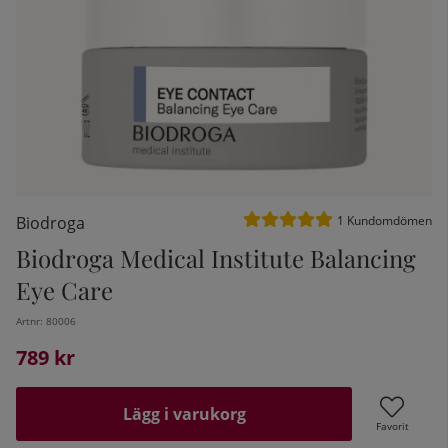
Medelbetyg 5 av 5 Antal be
Biodroga
1
Kundomdömen
Biodroga Medical Institute Balancing
Eye Care
kelistan:
Artnr:
80006
789
kr
Lägg i varukorg
Favorit