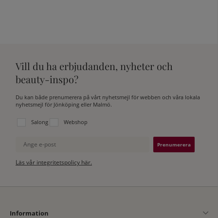
Vill du ha erbjudanden, nyheter och
beauty-inspo?
Du kan både prenumerera på vårt nyhetsmejl för webben och våra lokala
nyhetsmejl för Jönköping eller Malmö.
Välj vilken lista du vill prenumerera på:
Salong
Webshop
Ange e-post
Läs vår integritetspolicy här.
Information