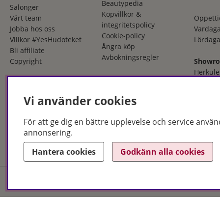
Beautypedia
Salonger
Köpvillkor &
Vårt team
Öppetti
integritetspolicy
Jobba hos oss
Vardaga
Cookie-policy
Villkor #YesHudoteket
Lördaga
Ångra köp
Bli affiliate
Avbokningsregler
Copyright
Showr
Herkule
553 03 
036 - 12
Vi använder cookies
Öppetti
För att ge dig en bättre upplevelse och service använ
Måndag
annonsering.
Fredaga
Hantera cookies
Godkänn alla cookies
Hudoteket erbjuder ett no
och i butik. Med över 50 år