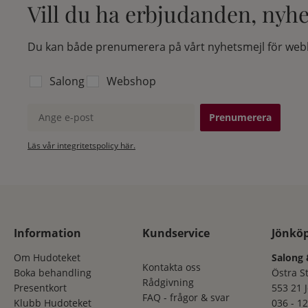
Vill du ha erbjudanden, nyh
Du kan både prenumerera på vårt nyhetsmejl för webb
Välj vilken lista du vill prenumerera på:
Salong
Webshop
Ange e-post
Läs vår integritetspolicy här.
Information
Kundservice
Jönkö
Om Hudoteket
Salong 
Kontakta oss
Boka behandling
Östra S
Rådgivning
Presentkort
553 21 
FAQ - frågor & svar
Klubb Hudoteket
036 - 12