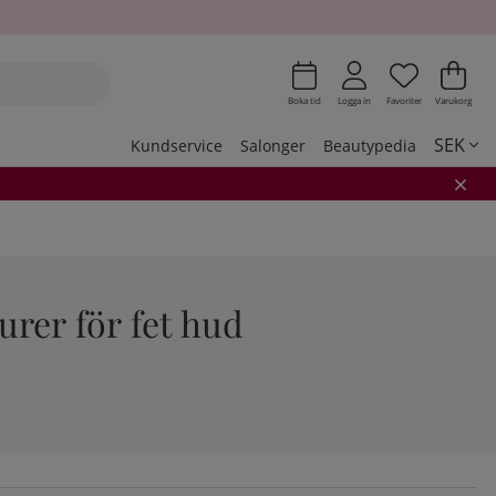
Önskeli
Antal i 
.
Var
Ant
.
Boka tid
Logga in
Favoriter
Varukorg
SEK
Kundservice
Salonger
Beautypedia
rer för fet hud