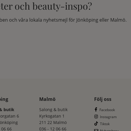
eter och beauty-inspo?
en och våra lokala nyhetsmejl för Jönköping eller Malmö.
ping
Malmö
Följ oss
& butik
Salong & butik
Facebook
torgatan 6
Kyrkogatan 1
Instagram
Jönköping
211 22 Malmö
Tiktok
 06 66
036 - 12 06 66
Nyhetsbrev