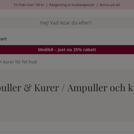
Fri frakt över 150 kr
|
Rådgivning av hudterapeuter
|
Bonus på allt
kort
Medik8
– just nu 25% rabatt
 kurer för fet hud
uller & Kurer / Ampuller och ku