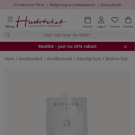
Fri frakt över 150 kr
|
Rådgivning av hudterapeuter
|
Bonus på allt
Önskel
Antal i
.
Va
An
.
Meny
Boka tid
Logga in
Favoriter
Varukorg
Medik8
– just nu 25% rabatt
Hem
Ansiktsvård
Ansiktsmask
Känslig hud
Bioline Dolce+
Produktbilder