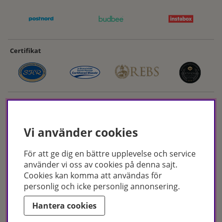
Certifikat
Vi använder cookies
För att ge dig en bättre upplevelse och service
Hudoteket erbjuder ett noga utvalt sortiment inom hudvård, hårvård och
använder vi oss av cookies på denna sajt.
makeup – både online och i butik. Med över 50 års erfarenhet och
Cookies kan komma att användas för
utbildade hudterapeuter hjälper vi dig att hitta rätt produkter och
personlig och icke personlig annonsering.
behandlingar för just dina behov. Handla enkelt på hudoteket.se eller
besök oss i Jönköping och Malmö.
Hantera cookies
Copyright © Hudoteket 2025