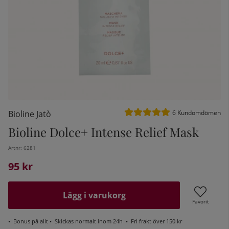
Medelbetyg 5 av 5 Antal be
Bioline Jatò
6
Kundomdömen
Bioline Dolce+ Intense Relief Mask
Artnr:
6281
kelistan:
95
kr
Lägg i varukorg
Favorit
•
Bonus på allt
• Skickas normalt inom 24h •
Fri frakt över 150 kr