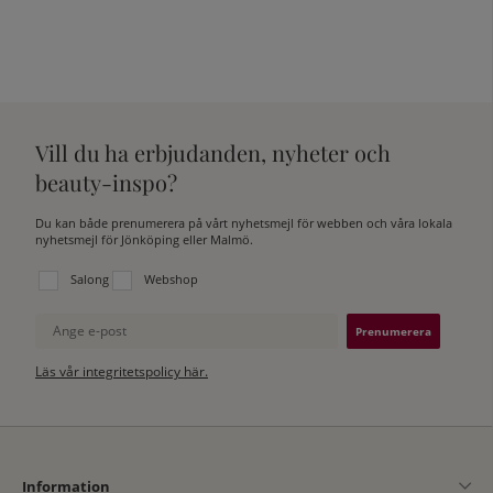
Vill du ha erbjudanden, nyheter och
beauty-inspo?
Du kan både prenumerera på vårt nyhetsmejl för webben och våra lokala
nyhetsmejl för Jönköping eller Malmö.
Välj vilken lista du vill prenumerera på:
Salong
Webshop
Ange e-post
Läs vår integritetspolicy här.
Information