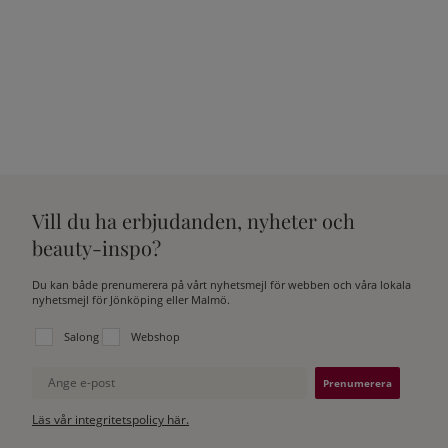
Vill du ha erbjudanden, nyheter och
beauty-inspo?
Du kan både prenumerera på vårt nyhetsmejl för webben och våra lokala
nyhetsmejl för Jönköping eller Malmö.
Välj vilken lista du vill prenumerera på:
Salong
Webshop
Ange e-post
Läs vår integritetspolicy här.