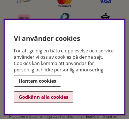
Vi använder cookies
För att ge dig en bättre upplevelse och service
Certifikat
använder vi oss av cookies på denna sajt.
Cookies kan komma att användas för
personlig och icke personlig annonsering.
Hantera cookies
Godkänn alla cookies
Hudoteket erbjuder ett noga utvalt sortiment inom hudvård, hårvård och
makeup – både online och i butik. Med över 50 års erfarenhet och
utbildade hudterapeuter hjälper vi dig att hitta rätt produkter och