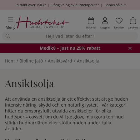
Fri frakt över 150 kr
|
Rådgivning av hudterapeuter
|
Bonus på allt
Önskel
Antal i
.
Va
An
.
Meny
Boka tid
Logga in
Favoriter
Varukorg
Medik8
– just nu 25% rabatt
Hem
Bioline Jatò
Ansiktsvård
Ansiktsolja
Ansiktsolja
Att använda en ansiktsolja är ett effektivt sätt att ge huden
intensiv näring, skydd och en naturlig lyster. I vår kategori
hittar du omsorgsfullt utvalda ansiktsoljor för olika
hudtyper – oavsett om du vill ge glow, mjukgöra torr hud,
stärka hudbarriären eller stötta huden under kalla
årstider.